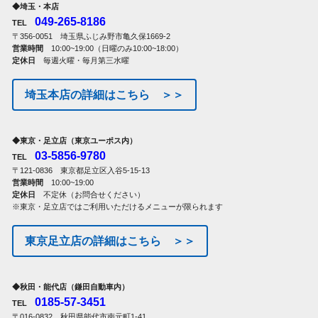
◆埼玉・本店
049-265-8186
TEL
〒356-0051 埼玉県ふじみ野市亀久保1669-2
営業時間
10:00~19:00（日曜のみ10:00~18:00）
定休日
毎週火曜・毎月第三水曜
埼玉本店の詳細はこちら ＞＞
◆東京・足立店（東京ユーポス内）
03-5856-9780
TEL
〒121-0836 東京都足立区入谷5-15-13
営業時間
10:00~19:00
定休日
不定休（お問合せください）
※東京・足立店ではご利用いただけるメニューが限られます
東京足立店の詳細はこちら ＞＞
◆秋田・能代店（鎌田自動車内）
0185-57-3451
TEL
〒016-0832 秋田県能代市南元町1-41