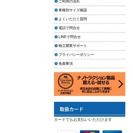
ご利用の流れ
が2023年10月1日オープン！
2024年3月14日・臨時休業のお知らせ
車種別サイズ確認
2023.12.21
よくいただく質問
年末年始の予定（2023年-2024年）
電話で問合せ
2023.11.26
LINEで問合せ
年末に「車も大掃除」をしようキャ
ンペーン
独立開業サポート
2023.11.22
プライバシーポリシー
「＃埼玉」という埼玉県のお店や企
免責事項
業を紹介するサイトで紹介されまし
た
2023.10.30
コーティングが無料で利用できるチ
ャンス！X（旧Twitter）キャンペーン
2023.10.21
秋田県の「能代ポータル」にて得洗
隊を紹介いただきました
カードでもお支払いいただけます
2023.10.13
第15回ふじみ野市産業まつりに出店