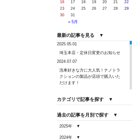
16
17
18
19
20
21
22
23
24
25
26
27
28
29
30
31
« 5月
最新の記事を見る ▼
2025.05.01
埼玉本店・定休日変更のお知らせ
2024.07.07
洗車好きな方に大人気！ナノトラ
クションの製品が店頭で購入いた
だけます！
2024.04.28
カテゴリで記事を探す ▼
手洗い洗車専用の予約システムを
リリース
過去の記事を月別で探す ▼
2024.04.25
2024年ゴールデンウィーク期間中
2025年
の営業予定（埼玉本店・東京足立
店・秋田能代店）
2024年