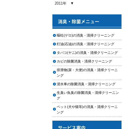
2011年
2023.10.30
コーティングが無料で利用できる
チャンス！X（旧Twitter）キャンペ
ーン
2023.10.21
嘔吐(ゲロ)の消臭・清掃クリーニング
秋田県の「能代ポータル」にて得
灯油(石油)の消臭・清掃クリーニング
洗隊を紹介いただきました
タバコ(ヤニ)の消臭・清掃クリーニング
2023.10.13
カビの除菌消臭・清掃クリーニング
第15回ふじみ野市産業まつりに出
排泄物(尿・大便)の消臭・清掃クリーニ
店します
ング
2023.10.09
浸水車の除菌消臭・清掃クリーニング
チバテレビ「チバテレ稼ぐ力養成
講座・講座会員インタビュー」で
生臭い魚臭の除菌消臭・清掃クリーニン
弊社代表 大屋のインタビューが紹
グ
介されました
ペット(犬や猫等)の消臭・清掃クリーニ
2023.09.27
ング
東北地方に初出店！秋田・能代店
が2023年10月1日オープン！