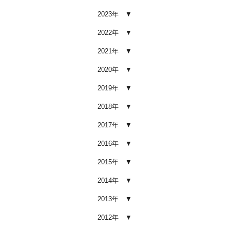
2024.03.23
2023年
埼玉のFMラジオ・NACK5で取り
2022年
上げていただきました
2024.03.22
2021年
埼玉本店が東京方面からこれまで
2020年
以上に利用しやすく
2024.02.29
2019年
2024年3月14日・臨時休業のお知
2018年
らせ
2017年
2023.12.21
年末年始の予定（2023年-2024年）
2016年
2023.11.26
2015年
年末に「車も大掃除」をしようキ
ャンペーン
2014年
2023.11.22
2013年
「＃埼玉」という埼玉県のお店や
2012年
企業を紹介するサイトで紹介され
ました