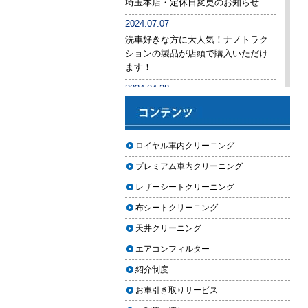
埼玉本店・定休日変更のお知らせ
年末に「車も大掃除」をしようキ
2024.07.07
ャンペーン
洗車好きな方に大人気！ナノトラク
ションの製品が店頭で購入いただけ
「＃埼玉」という埼玉県のお店や
ます！
企業を紹介するサイトで紹介され
ました
2024.04.28
手洗い洗車専用の予約システムをリ
コーティングが無料で利用できる
リース
チャンス！X（旧Twitter）キャンペ
ーン
2024.04.25
ロイヤル車内クリーニング
2024年ゴールデンウィーク期間中の
秋田県の「能代ポータル」にて得
プレミアム車内クリーニング
営業予定（埼玉本店・東京足立店・
洗隊を紹介いただきました
秋田能代店）
レザーシートクリーニング
第15回ふじみ野市産業まつりに出
2024.03.23
布シートクリーニング
店します
埼玉のFMラジオ・NACK5で取り上げ
天井クリーニング
ていただきました
チバテレビ「チバテレ稼ぐ力養成
エアコンフィルター
講座・講座会員インタビュー」で
2024.03.22
弊社代表 大屋のインタビューが紹
紹介制度
埼玉本店が東京方面からこれまで以
介されました
上に利用しやすく
お車引き取りサービス
東北地方に初出店！秋田・能代店
2024.02.29