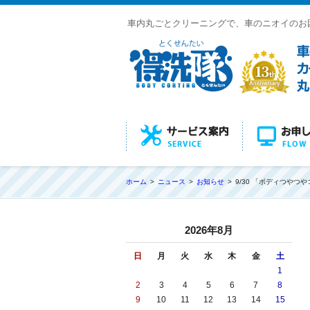
車内丸ごとクリーニングで、車のニオイのお
ホーム
ニュース
お知らせ
9/30 「ボディつやつ
2026年8月
日
月
火
水
木
金
土
1
2
3
4
5
6
7
8
9
10
11
12
13
14
15