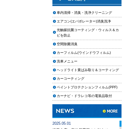
埼玉本店・定休日変更のお知らせ
車内清掃・消臭・洗浄クリーニング
洗車好きな方に大人気！ナノトラ
エアコン(エバポレーター)消臭洗浄
クションの製品が店頭で購入いた
だけます！
光触媒抗菌コーティング・ウィルス＆カ
ビを防止
手洗い洗車専用の予約システムを
空間除菌消臭
リリース
カーフィルム(ウインドウフィルム)
2024年ゴールデンウィーク期間中
の営業予定（埼玉本店・東京足立
洗車メニュー
店・秋田能代店）
ヘッドライト黄ばみ取り＆コーティング
埼玉のFMラジオ・NACK5で取り
カーコーティング
上げていただきました
ペイントプロテクションフィルム(PPF)
埼玉本店が東京方面からこれまで
カーナビ・ドラレコ等の電装品取付
以上に利用しやすく
2024年3月14日・臨時休業のお知
らせ
2025.05.01
年末年始の予定（2023年-2024年）