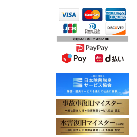
2023.10.13
第15回ふじみ野市産業まつりに出店
します
2023.10.09
チバテレビ「チバテレ稼ぐ力養成講
座・講座会員インタビュー」で弊社
代表 大屋のインタビューが紹介され
ました
2023.09.27
東北地方に初出店！秋田・能代店が
2023年10月1日オープン！