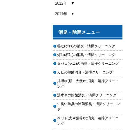
め内容と費用目安
2012年
2026.01.03
2011年
【2026年版】車内クリーニングの
料金相場はいくら？内容別・業者
別に徹底比較
2026.01.02
ヘッドライト黄ばみ取りの料金相
嘔吐(ゲロ)の消臭・清掃クリーニング
場｜イエローハット・オートバッ
灯油(石油)の消臭・清掃クリーニング
クス・専門店を徹底比較【2026年
版】
タバコ(ヤニ)の消臭・清掃クリーニング
2026.01.01
カビの除菌消臭・清掃クリーニング
【2026年版】イエローハットのカ
排泄物(尿・大便)の消臭・清掃クリーニ
ーフィルム料金はいくら？施工内
ング
容・相場・安くするコツ
浸水車の除菌消臭・清掃クリーニング
2025.12.05
生臭い魚臭の除菌消臭・清掃クリーニン
車のヘッドライト交換のタイミン
グ
グと費用
ペット(犬や猫等)の消臭・清掃クリーニ
2025.12.04
ング
車のサスペンション交換の必要性