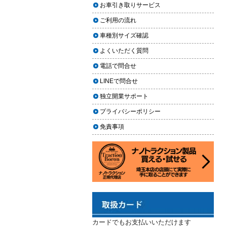
上に利用しやすく
お車引き取りサービス
ヘッドライト黄ばみ取りの料金相
2024.02.29
場｜イエローハット・オートバッ
ご利用の流れ
クス・専門店を徹底比較【2026年
2024年3月14日・臨時休業のお知らせ
車種別サイズ確認
版】
2023.12.21
よくいただく質問
【2026年版】イエローハットのカ
年末年始の予定（2023年-2024年）
ーフィルム料金はいくら？施工内
電話で問合せ
2023.11.26
容・相場・安くするコツ
LINEで問合せ
年末に「車も大掃除」をしようキャ
ンペーン
車のヘッドライト交換のタイミン
独立開業サポート
グと費用
2023.11.22
プライバシーポリシー
「＃埼玉」という埼玉県のお店や企
車のサスペンション交換の必要性
免責事項
業を紹介するサイトで紹介されまし
と費用
た
車のフロントガラス交換の料金相
2023.10.30
場と作業手順
コーティングが無料で利用できるチ
ャンス！X（旧Twitter）キャンペーン
車のドアロック修理の料金と作業
手順
2023.10.21
秋田県の「能代ポータル」にて得洗
隊を紹介いただきました
カードでもお支払いいただけます