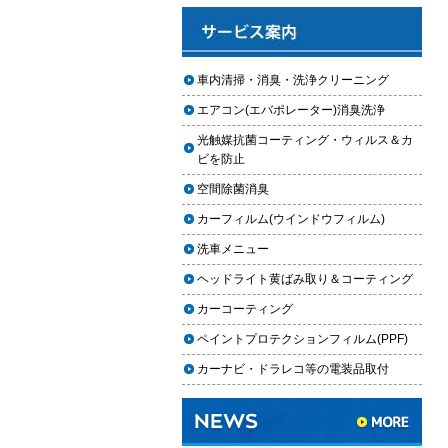
と費用
2025.12.03
車のフロントガラス交換の料金相
車内清掃・消臭・洗浄クリーニング
場と作業手順
エアコン(エバポレーター)消臭洗浄
2025.12.02
光触媒抗菌コーティング・ウィルス＆カ
車のドアロック修理の料金と作業
ビを防止
手順
空間除菌消臭
【2026年最新】車の花粉シミを
カーフィルム(ウインドウフィルム)
「科学」で制す。雨上がりの固着
を防ぐ「足軽加工」と抗酸化防衛
洗車メニュー
論
ヘッドライト黄ばみ取り＆コーティング
車内クリーニングは自分ででき
カーコーティング
る？DIY清掃と業者依頼の違い・限
ペイントプロテクションフィルム(PPF)
界を徹底解説
カーナビ・ドラレコ等の電装品取付
車内クリーニングで失敗する人の
共通点｜やってはいけない5つの判
断ミス