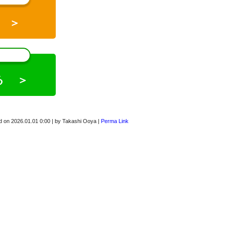
 ＞
る ＞
d on
2026.01.01 0:00
|
by
Takashi Ooya
|
Perma Link