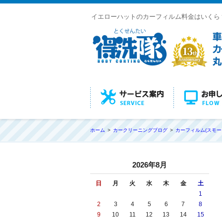
イエローハットのカーフィルム料金はいくら
ホーム
カークリーニングブログ
カーフィルム(スモー
2026年8月
日
月
火
水
木
金
土
1
2
3
4
5
6
7
8
9
10
11
12
13
14
15