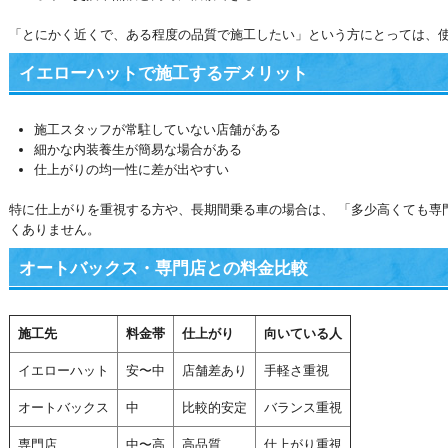
「とにかく近くで、ある程度の品質で施工したい」という方にとっては、
イエローハットで施工するデメリット
施工スタッフが常駐していない店舗がある
細かな内装養生が簡易な場合がある
仕上がりの均一性に差が出やすい
特に仕上がりを重視する方や、長期間乗る車の場合は、 「多少高くても専
くありません。
オートバックス・専門店との料金比較
施工先
料金帯
仕上がり
向いている人
イエローハット
安〜中
店舗差あり
手軽さ重視
オートバックス
中
比較的安定
バランス重視
専門店
中〜高
高品質
仕上がり重視