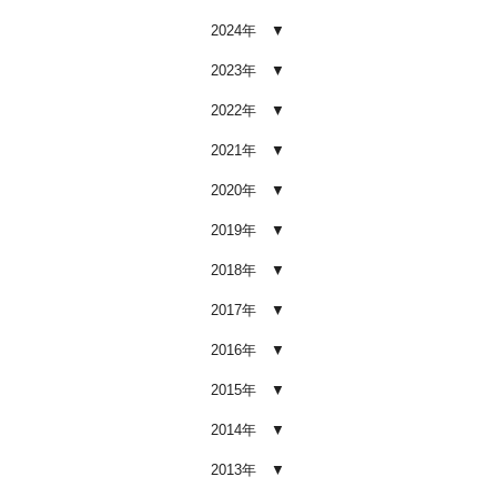
2026.02.03
2024年
車内クリーニング業者の選び方｜
後悔しないために必ず確認すべき5
2023年
つのポイント
2026.02.02
2022年
車内クリーニングは意味ない？効
2021年
果を感じない人が見落としている3
つの原因
2020年
2026.02.01
2019年
【2026年版】車内クリーニングは
自分でできる？プロに頼むべき境
2018年
界線と失敗例
2017年
2026.01.05
2016年
【2026年版】車内の臭いが取れな
い原因とは？タバコ・ペット・カ
2015年
ビ別の正しい対処法
2026.01.04
2014年
【2026年版】車内クリーニングは
2013年
どこまでやるべき？目的別おすす