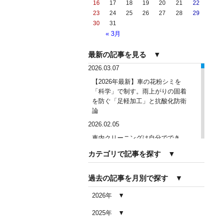
16
17
18
19
20
21
22
23
24
25
26
27
28
29
30
31
« 3月
最新の記事を見る ▼
2026.03.07
【2026年最新】車の花粉シミを
「科学」で制す。雨上がりの固着
を防ぐ「足軽加工」と抗酸化防衛
論
2026.02.05
車内クリーニングは自分ででき
る？DIY清掃と業者依頼の違い・限
カテゴリで記事を探す ▼
界を徹底解説
2026.02.04
過去の記事を月別で探す ▼
車内クリーニングで失敗する人の
共通点｜やってはいけない5つの判
2026年
断ミス
2025年