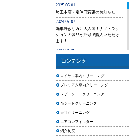
車内クリーニング業者の選び方｜
2025.05.01
後悔しないために必ず確認すべき5
埼玉本店・定休日変更のお知らせ
つのポイント
2024.07.07
車内クリーニングは意味ない？効
洗車好きな方に大人気！ナノトラク
果を感じない人が見落としている3
ションの製品が店頭で購入いただけ
つの原因
ます！
【2026年版】車内クリーニングは
2024.04.28
自分でできる？プロに頼むべき境
手洗い洗車専用の予約システムをリ
界線と失敗例
リース
【2026年版】車内の臭いが取れな
2024.04.25
ロイヤル車内クリーニング
い原因とは？タバコ・ペット・カ
2024年ゴールデンウィーク期間中の
ビ別の正しい対処法
プレミアム車内クリーニング
営業予定（埼玉本店・東京足立店・
秋田能代店）
【2026年版】車内クリーニングは
レザーシートクリーニング
どこまでやるべき？目的別おすす
2024.03.23
布シートクリーニング
め内容と費用目安
埼玉のFMラジオ・NACK5で取り上げ
天井クリーニング
ていただきました
【2026年版】車内クリーニングの
エアコンフィルター
料金相場はいくら？内容別・業者
2024.03.22
別に徹底比較
紹介制度
埼玉本店が東京方面からこれまで以