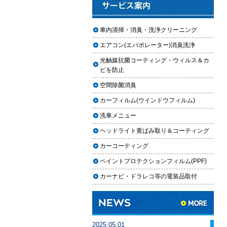
2025.12.03
車のフロントガラス交換の料金相
車内清掃・消臭・洗浄クリーニング
場と作業手順
エアコン(エバポレーター)消臭洗浄
2025.12.02
光触媒抗菌コーティング・ウィルス＆カ
車のドアロック修理の料金と作業
ビを防止
手順
空間除菌消臭
【2026年最新】車の花粉シミを
カーフィルム(ウインドウフィルム)
「科学」で制す。雨上がりの固着
を防ぐ「足軽加工」と抗酸化防衛
洗車メニュー
論
ヘッドライト黄ばみ取り＆コーティング
車内クリーニングは自分ででき
カーコーティング
る？DIY清掃と業者依頼の違い・限
ペイントプロテクションフィルム(PPF)
界を徹底解説
カーナビ・ドラレコ等の電装品取付
車内クリーニングで失敗する人の
共通点｜やってはいけない5つの判
断ミス
車内クリーニング業者の選び方｜
2025.05.01