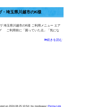
ヴ・埼玉県川越市のK様
ーヴ 埼玉県川越市のK様 ご利用メニュー エア
ング ご利用前に「困っていた点」「気にな
…
続きを読む
sted on
2024.08.25 10:54
|
by
morikawa
|
Perma Link