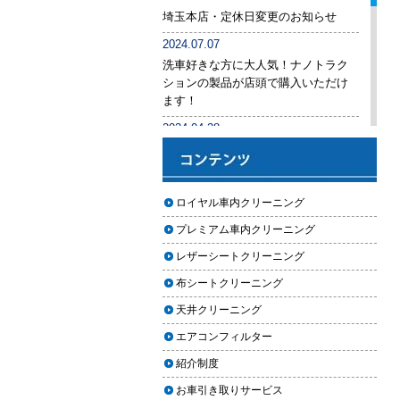
後悔しないために必ず確認すべき5
埼玉本店・定休日変更のお知らせ
つのポイント
2024.07.07
車内クリーニングは意味ない？効
洗車好きな方に大人気！ナノトラク
果を感じない人が見落としている3
ションの製品が店頭で購入いただけ
つの原因
ます！
【2026年版】車内クリーニングは
2024.04.28
自分でできる？プロに頼むべき境
手洗い洗車専用の予約システムをリ
界線と失敗例
リース
【2026年版】車内の臭いが取れな
2024.04.25
ロイヤル車内クリーニング
い原因とは？タバコ・ペット・カ
2024年ゴールデンウィーク期間中の
ビ別の正しい対処法
プレミアム車内クリーニング
営業予定（埼玉本店・東京足立店・
秋田能代店）
【2026年版】車内クリーニングは
レザーシートクリーニング
どこまでやるべき？目的別おすす
2024.03.23
布シートクリーニング
め内容と費用目安
埼玉のFMラジオ・NACK5で取り上げ
天井クリーニング
ていただきました
【2026年版】車内クリーニングの
エアコンフィルター
料金相場はいくら？内容別・業者
2024.03.22
別に徹底比較
紹介制度
埼玉本店が東京方面からこれまで以
上に利用しやすく
お車引き取りサービス
ヘッドライト黄ばみ取りの料金相