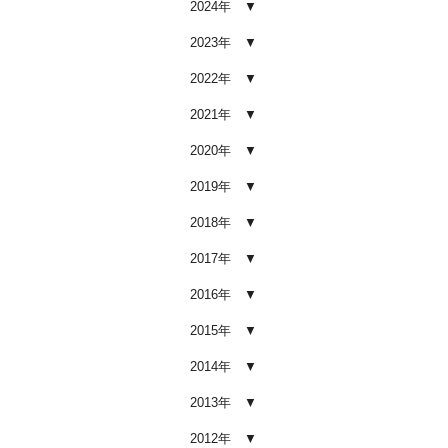
2024年
車内クリーニング業者の選び方｜
後悔しないために必ず確認すべき5
2023年
つのポイント
2026.02.02
2022年
車内クリーニングは意味ない？効
2021年
果を感じない人が見落としている3
つの原因
2020年
2026.02.01
2019年
【2026年版】車内クリーニングは
自分でできる？プロに頼むべき境
2018年
界線と失敗例
2017年
2026.01.05
2016年
【2026年版】車内の臭いが取れな
い原因とは？タバコ・ペット・カ
2015年
ビ別の正しい対処法
2026.01.04
2014年
【2026年版】車内クリーニングは
2013年
どこまでやるべき？目的別おすす
め内容と費用目安
2012年