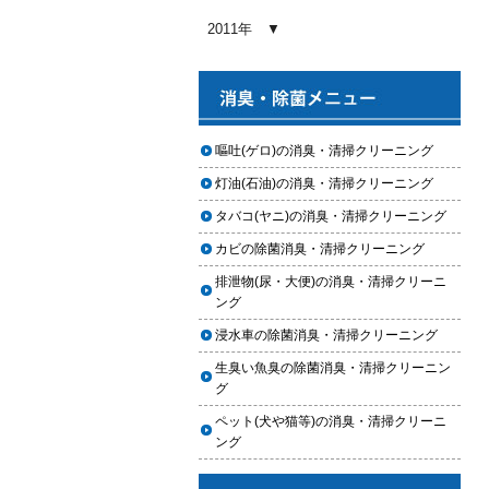
2026.01.03
2011年
【2026年版】車内クリーニングの
料金相場はいくら？内容別・業者
別に徹底比較
2026.01.02
ヘッドライト黄ばみ取りの料金相
嘔吐(ゲロ)の消臭・清掃クリーニング
場｜イエローハット・オートバッ
灯油(石油)の消臭・清掃クリーニング
クス・専門店を徹底比較【2026年
版】
タバコ(ヤニ)の消臭・清掃クリーニング
2026.01.01
カビの除菌消臭・清掃クリーニング
【2026年版】イエローハットのカ
排泄物(尿・大便)の消臭・清掃クリーニ
ーフィルム料金はいくら？施工内
ング
容・相場・安くするコツ
浸水車の除菌消臭・清掃クリーニング
2025.12.05
生臭い魚臭の除菌消臭・清掃クリーニン
車のヘッドライト交換のタイミン
グ
グと費用
ペット(犬や猫等)の消臭・清掃クリーニ
2025.12.04
ング
車のサスペンション交換の必要性
と費用