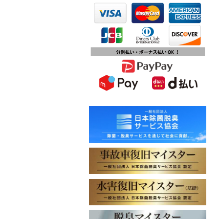
第15回ふじみ野市産業まつりに出店
します
2023.10.09
チバテレビ「チバテレ稼ぐ力養成講
座・講座会員インタビュー」で弊社
代表 大屋のインタビューが紹介され
ました
2023.09.27
東北地方に初出店！秋田・能代店が
2023年10月1日オープン！