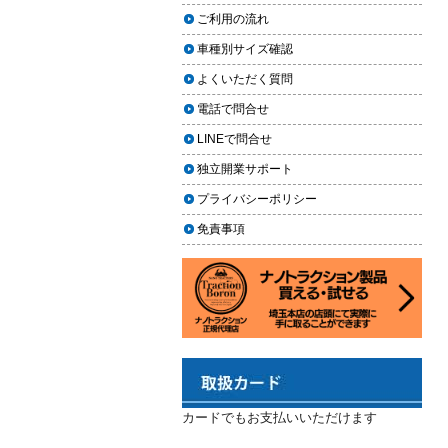
2024.02.29
場｜イエローハット・オートバッ
ご利用の流れ
クス・専門店を徹底比較【2026年
2024年3月14日・臨時休業のお知らせ
車種別サイズ確認
版】
2023.12.21
よくいただく質問
【2026年版】イエローハットのカ
年末年始の予定（2023年-2024年）
ーフィルム料金はいくら？施工内
電話で問合せ
2023.11.26
容・相場・安くするコツ
LINEで問合せ
年末に「車も大掃除」をしようキャ
ンペーン
車のヘッドライト交換のタイミン
独立開業サポート
グと費用
2023.11.22
プライバシーポリシー
「＃埼玉」という埼玉県のお店や企
車のサスペンション交換の必要性
免責事項
業を紹介するサイトで紹介されまし
と費用
た
車のフロントガラス交換の料金相
2023.10.30
場と作業手順
コーティングが無料で利用できるチ
ャンス！X（旧Twitter）キャンペーン
車のドアロック修理の料金と作業
手順
2023.10.21
秋田県の「能代ポータル」にて得洗
隊を紹介いただきました
カードでもお支払いいただけます
2023.10.13