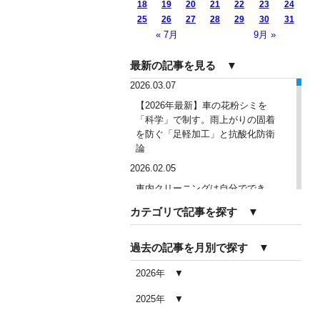
18
19
20
21
22
23
24
25
26
27
28
29
30
31
« 7月
9月 »
最新の記事を見る ▼
2026.03.07
【2026年最新】車の花粉シミを
「科学」で制す。雨上がりの固着
を防ぐ「足軽加工」と抗酸化防衛
論
2026.02.05
車内クリーニングは自分ででき
る？DIY清掃と業者依頼の違い・限
カテゴリで記事を探す ▼
界を徹底解説
2026.02.04
過去の記事を月別で探す ▼
車内クリーニングで失敗する人の
共通点｜やってはいけない5つの判
2026年
断ミス
2025年
2026.02.03