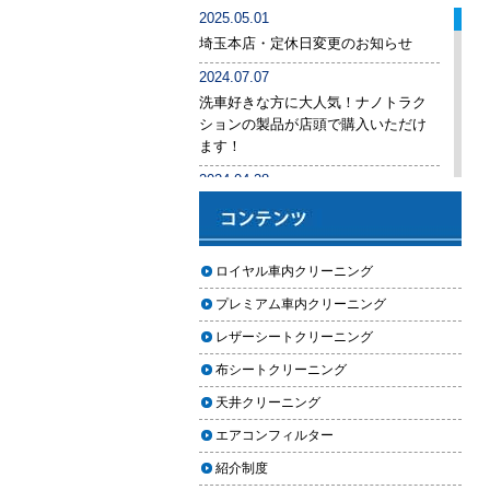
車内クリーニング業者の選び方｜
2025.05.01
後悔しないために必ず確認すべき5
埼玉本店・定休日変更のお知らせ
つのポイント
2024.07.07
車内クリーニングは意味ない？効
洗車好きな方に大人気！ナノトラク
果を感じない人が見落としている3
ションの製品が店頭で購入いただけ
つの原因
ます！
【2026年版】車内クリーニングは
2024.04.28
自分でできる？プロに頼むべき境
手洗い洗車専用の予約システムをリ
界線と失敗例
リース
【2026年版】車内の臭いが取れな
2024.04.25
ロイヤル車内クリーニング
い原因とは？タバコ・ペット・カ
2024年ゴールデンウィーク期間中の
ビ別の正しい対処法
プレミアム車内クリーニング
営業予定（埼玉本店・東京足立店・
秋田能代店）
【2026年版】車内クリーニングは
レザーシートクリーニング
どこまでやるべき？目的別おすす
2024.03.23
布シートクリーニング
め内容と費用目安
埼玉のFMラジオ・NACK5で取り上げ
天井クリーニング
ていただきました
【2026年版】車内クリーニングの
エアコンフィルター
料金相場はいくら？内容別・業者
2024.03.22
別に徹底比較
紹介制度
埼玉本店が東京方面からこれまで以