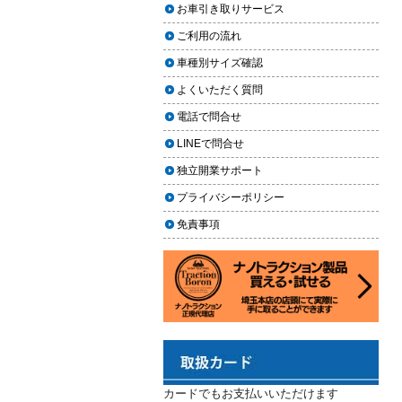
上に利用しやすく
お車引き取りサービス
ヘッドライト黄ばみ取りの料金相
2024.02.29
場｜イエローハット・オートバッ
ご利用の流れ
クス・専門店を徹底比較【2026年
2024年3月14日・臨時休業のお知らせ
車種別サイズ確認
版】
2023.12.21
よくいただく質問
【2026年版】イエローハットのカ
年末年始の予定（2023年-2024年）
ーフィルム料金はいくら？施工内
電話で問合せ
2023.11.26
容・相場・安くするコツ
LINEで問合せ
年末に「車も大掃除」をしようキャ
ンペーン
車のヘッドライト交換のタイミン
独立開業サポート
グと費用
2023.11.22
プライバシーポリシー
「＃埼玉」という埼玉県のお店や企
車のサスペンション交換の必要性
免責事項
業を紹介するサイトで紹介されまし
と費用
た
車のフロントガラス交換の料金相
2023.10.30
場と作業手順
コーティングが無料で利用できるチ
ャンス！X（旧Twitter）キャンペーン
車のドアロック修理の料金と作業
手順
2023.10.21
秋田県の「能代ポータル」にて得洗
隊を紹介いただきました
カードでもお支払いいただけます