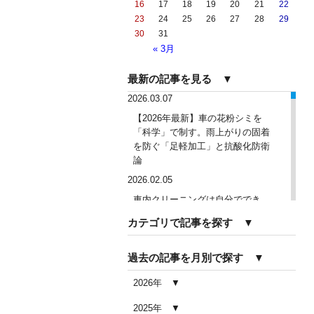
16
17
18
19
20
21
22
23
24
25
26
27
28
29
30
31
« 3月
最新の記事を見る ▼
2026.03.07
【2026年最新】車の花粉シミを
「科学」で制す。雨上がりの固着
を防ぐ「足軽加工」と抗酸化防衛
論
2026.02.05
車内クリーニングは自分ででき
る？DIY清掃と業者依頼の違い・限
カテゴリで記事を探す ▼
界を徹底解説
2026.02.04
過去の記事を月別で探す ▼
車内クリーニングで失敗する人の
共通点｜やってはいけない5つの判
2026年
断ミス
2025年