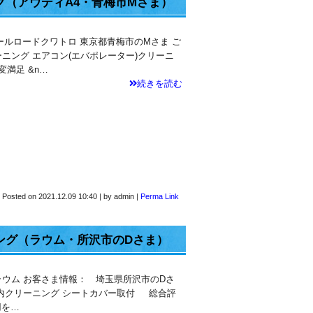
（アウディA4・青梅市Mさま）
ールロードクワトロ 東京都青梅市のMさま ご
ニング エアコン(エバポレーター)クリーニ
満足 &n…
続きを読む
Posted on
2021.12.09 10:40
|
by
admin
|
Perma Link
ング（ラウム・所沢市のDさま）
ラウム お客さま情報： 埼玉県所沢市のDさ
車内クリーニング シートカバー取付 総合評
用を…