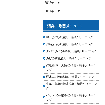
め内容と費用目安
2012年
2026.01.03
2011年
【2026年版】車内クリーニングの
料金相場はいくら？内容別・業者
別に徹底比較
2026.01.02
ヘッドライト黄ばみ取りの料金相
嘔吐(ゲロ)の消臭・清掃クリーニング
場｜イエローハット・オートバッ
灯油(石油)の消臭・清掃クリーニング
クス・専門店を徹底比較【2026年
版】
タバコ(ヤニ)の消臭・清掃クリーニング
2026.01.01
カビの除菌消臭・清掃クリーニング
【2026年版】イエローハットのカ
排泄物(尿・大便)の消臭・清掃クリーニ
ーフィルム料金はいくら？施工内
ング
容・相場・安くするコツ
浸水車の除菌消臭・清掃クリーニング
2025.12.05
生臭い魚臭の除菌消臭・清掃クリーニン
車のヘッドライト交換のタイミン
グ
グと費用
ペット(犬や猫等)の消臭・清掃クリーニ
2025.12.04
ング
車のサスペンション交換の必要性