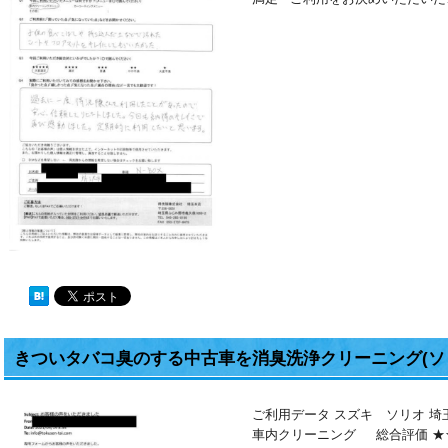
きついタバコ臭のする中古車を消臭洗浄クリーニング(ソ
ご利用データ スズキ ソリオ 埼
車内クリーニング 総合評価 ★