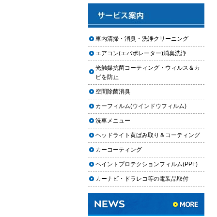
と費用
2025.12.03
車のフロントガラス交換の料金相
車内清掃・消臭・洗浄クリーニング
場と作業手順
エアコン(エバポレーター)消臭洗浄
2025.12.02
光触媒抗菌コーティング・ウィルス＆カ
車のドアロック修理の料金と作業
ビを防止
手順
空間除菌消臭
【2026年最新】車の花粉シミを
カーフィルム(ウインドウフィルム)
「科学」で制す。雨上がりの固着
を防ぐ「足軽加工」と抗酸化防衛
洗車メニュー
論
ヘッドライト黄ばみ取り＆コーティング
車内クリーニングは自分ででき
カーコーティング
る？DIY清掃と業者依頼の違い・限
ペイントプロテクションフィルム(PPF)
界を徹底解説
カーナビ・ドラレコ等の電装品取付
車内クリーニングで失敗する人の
共通点｜やってはいけない5つの判
断ミス