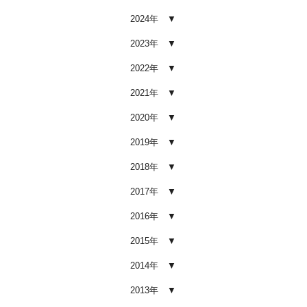
2026.02.03
2024年
車内クリーニング業者の選び方｜
後悔しないために必ず確認すべき5
2023年
つのポイント
2026.02.02
2022年
車内クリーニングは意味ない？効
2021年
果を感じない人が見落としている3
つの原因
2020年
2026.02.01
2019年
【2026年版】車内クリーニングは
自分でできる？プロに頼むべき境
2018年
界線と失敗例
2017年
2026.01.05
2016年
【2026年版】車内の臭いが取れな
い原因とは？タバコ・ペット・カ
2015年
ビ別の正しい対処法
2026.01.04
2014年
【2026年版】車内クリーニングは
2013年
どこまでやるべき？目的別おすす