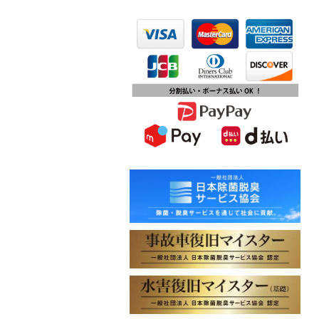
2023.10.13
第15回ふじみ野市産業まつりに出店
します
2023.10.09
チバテレビ「チバテレ稼ぐ力養成講
座・講座会員インタビュー」で弊社
代表 大屋のインタビューが紹介され
ました
2023.09.27
東北地方に初出店！秋田・能代店が
2023年10月1日オープン！