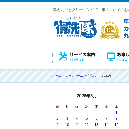
車内丸ごとクリーニングで、車のニオイのお
ホーム
カークリーニングブログ
2021年
2026年8月
日
月
火
水
木
金
土
1
2
3
4
5
6
7
8
9
10
11
12
13
14
15