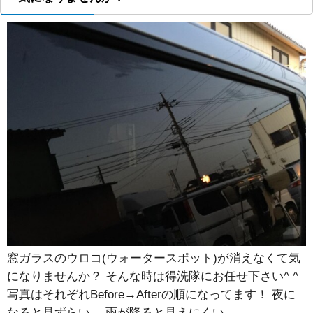
窓ガラスのウロコ(ウォータースポット)が消えなくて気
になりませんか？ そんな時は得洗隊にお任せ下さい^ ^
写真はそれぞれBefore→Afterの順になってます！ 夜に
なると見ずらい… 雨が降ると見えにくい…