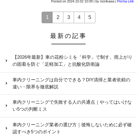
Posted on
2024.10.02 10:09
|
by
morikawa
|
Perma Link
1
2
3
4
5
最新の記事
【2026年最新】車の花粉シミを「科学」で制す。雨上がり
の固着を防ぐ「足軽加工」と抗酸化防衛論
車内クリーニングは自分でできる？DIY清掃と業者依頼の
違い・限界を徹底解説
車内クリーニングで失敗する人の共通点｜やってはいけな
い5つの判断ミス
車内クリーニング業者の選び方｜後悔しないために必ず確
認すべき5つのポイント