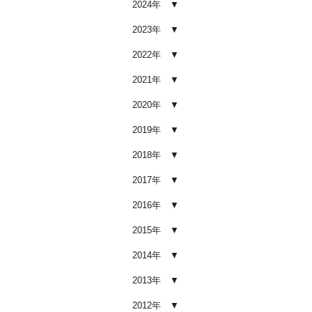
2024年
車内クリーニング業者の選び方｜
後悔しないために必ず確認すべき5
2023年
つのポイント
2026.02.02
2022年
車内クリーニングは意味ない？効
2021年
果を感じない人が見落としている3
つの原因
2020年
2026.02.01
2019年
【2026年版】車内クリーニングは
自分でできる？プロに頼むべき境
2018年
界線と失敗例
2017年
2026.01.05
2016年
【2026年版】車内の臭いが取れな
い原因とは？タバコ・ペット・カ
2015年
ビ別の正しい対処法
2026.01.04
2014年
【2026年版】車内クリーニングは
2013年
どこまでやるべき？目的別おすす
め内容と費用目安
2012年