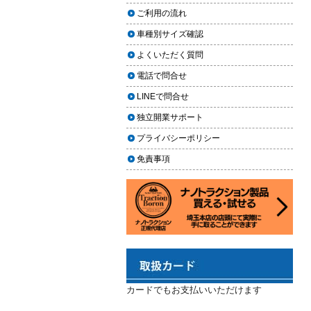
2024.02.29
場｜イエローハット・オートバッ
ご利用の流れ
クス・専門店を徹底比較【2026年
2024年3月14日・臨時休業のお知らせ
車種別サイズ確認
版】
2023.12.21
よくいただく質問
【2026年版】イエローハットのカ
年末年始の予定（2023年-2024年）
ーフィルム料金はいくら？施工内
電話で問合せ
2023.11.26
容・相場・安くするコツ
LINEで問合せ
年末に「車も大掃除」をしようキャ
ンペーン
車のヘッドライト交換のタイミン
独立開業サポート
グと費用
2023.11.22
プライバシーポリシー
「＃埼玉」という埼玉県のお店や企
車のサスペンション交換の必要性
免責事項
業を紹介するサイトで紹介されまし
と費用
た
車のフロントガラス交換の料金相
2023.10.30
場と作業手順
コーティングが無料で利用できるチ
ャンス！X（旧Twitter）キャンペーン
車のドアロック修理の料金と作業
手順
2023.10.21
秋田県の「能代ポータル」にて得洗
隊を紹介いただきました
カードでもお支払いいただけます
2023.10.13