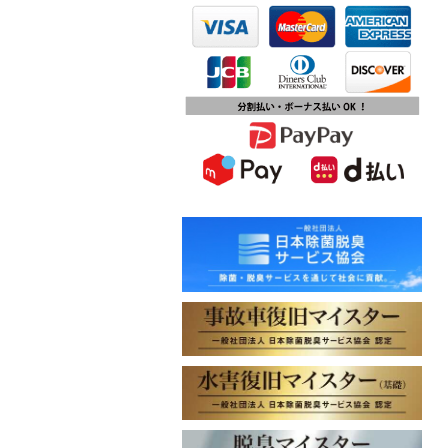
第15回ふじみ野市産業まつりに出店
します
2023.10.09
チバテレビ「チバテレ稼ぐ力養成講
座・講座会員インタビュー」で弊社
代表 大屋のインタビューが紹介され
ました
2023.09.27
東北地方に初出店！秋田・能代店が
2023年10月1日オープン！