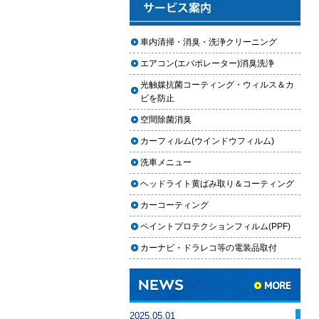
2025.12.03
車のフロントガラス交換の料金相
車内清掃・消臭・洗浄クリーニング
場と作業手順
エアコン(エバポレーター)消臭洗浄
2025.12.02
光触媒抗菌コーティング・ウィルス＆カ
車のドアロック修理の料金と作業
ビを防止
手順
空間除菌消臭
【2026年最新】車の花粉シミを
カーフィルム(ウインドウフィルム)
「科学」で制す。雨上がりの固着
を防ぐ「足軽加工」と抗酸化防衛
洗車メニュー
論
ヘッドライト黄ばみ取り＆コーティング
車内クリーニングは自分ででき
カーコーティング
る？DIY清掃と業者依頼の違い・限
ペイントプロテクションフィルム(PPF)
界を徹底解説
カーナビ・ドラレコ等の電装品取付
車内クリーニングで失敗する人の
共通点｜やってはいけない5つの判
断ミス
車内クリーニング業者の選び方｜
2025.05.01