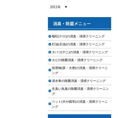
2026.01.03
2011年
【2026年版】車内クリーニングの
料金相場はいくら？内容別・業者
別に徹底比較
2026.01.02
ヘッドライト黄ばみ取りの料金相
嘔吐(ゲロ)の消臭・清掃クリーニング
場｜イエローハット・オートバッ
灯油(石油)の消臭・清掃クリーニング
クス・専門店を徹底比較【2026年
版】
タバコ(ヤニ)の消臭・清掃クリーニング
2026.01.01
カビの除菌消臭・清掃クリーニング
【2026年版】イエローハットのカ
排泄物(尿・大便)の消臭・清掃クリーニ
ーフィルム料金はいくら？施工内
ング
容・相場・安くするコツ
浸水車の除菌消臭・清掃クリーニング
2025.12.05
生臭い魚臭の除菌消臭・清掃クリーニン
車のヘッドライト交換のタイミン
グ
グと費用
ペット(犬や猫等)の消臭・清掃クリーニ
2025.12.04
ング
車のサスペンション交換の必要性
と費用