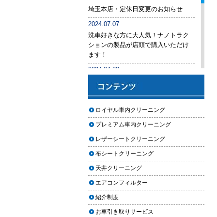
後悔しないために必ず確認すべき5
埼玉本店・定休日変更のお知らせ
つのポイント
2024.07.07
車内クリーニングは意味ない？効
洗車好きな方に大人気！ナノトラク
果を感じない人が見落としている3
ションの製品が店頭で購入いただけ
つの原因
ます！
【2026年版】車内クリーニングは
2024.04.28
自分でできる？プロに頼むべき境
手洗い洗車専用の予約システムをリ
界線と失敗例
リース
【2026年版】車内の臭いが取れな
2024.04.25
ロイヤル車内クリーニング
い原因とは？タバコ・ペット・カ
2024年ゴールデンウィーク期間中の
ビ別の正しい対処法
プレミアム車内クリーニング
営業予定（埼玉本店・東京足立店・
秋田能代店）
【2026年版】車内クリーニングは
レザーシートクリーニング
どこまでやるべき？目的別おすす
2024.03.23
布シートクリーニング
め内容と費用目安
埼玉のFMラジオ・NACK5で取り上げ
天井クリーニング
ていただきました
【2026年版】車内クリーニングの
エアコンフィルター
料金相場はいくら？内容別・業者
2024.03.22
別に徹底比較
紹介制度
埼玉本店が東京方面からこれまで以
上に利用しやすく
お車引き取りサービス
ヘッドライト黄ばみ取りの料金相