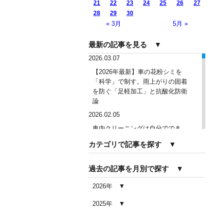
21
22
23
24
25
26
27
28
29
30
« 3月
5月 »
最新の記事を見る ▼
2026.03.07
【2026年最新】車の花粉シミを
「科学」で制す。雨上がりの固着
を防ぐ「足軽加工」と抗酸化防衛
論
2026.02.05
車内クリーニングは自分ででき
る？DIY清掃と業者依頼の違い・限
カテゴリで記事を探す ▼
界を徹底解説
2026.02.04
過去の記事を月別で探す ▼
車内クリーニングで失敗する人の
共通点｜やってはいけない5つの判
2026年
断ミス
2025年
2026.02.03