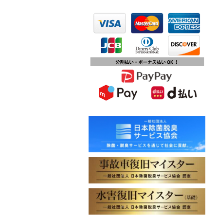
2023.10.13
第15回ふじみ野市産業まつりに出店
します
2023.10.09
チバテレビ「チバテレ稼ぐ力養成講
座・講座会員インタビュー」で弊社
代表 大屋のインタビューが紹介され
ました
2023.09.27
東北地方に初出店！秋田・能代店が
2023年10月1日オープン！