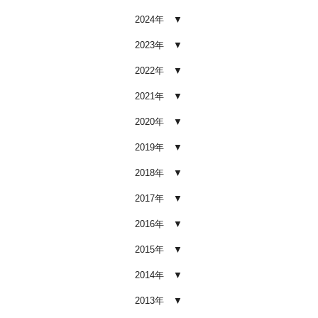
2026.02.03
2024年
車内クリーニング業者の選び方｜
後悔しないために必ず確認すべき5
2023年
つのポイント
2026.02.02
2022年
車内クリーニングは意味ない？効
2021年
果を感じない人が見落としている3
つの原因
2020年
2026.02.01
2019年
【2026年版】車内クリーニングは
自分でできる？プロに頼むべき境
2018年
界線と失敗例
2017年
2026.01.05
2016年
【2026年版】車内の臭いが取れな
い原因とは？タバコ・ペット・カ
2015年
ビ別の正しい対処法
2026.01.04
2014年
【2026年版】車内クリーニングは
2013年
どこまでやるべき？目的別おすす