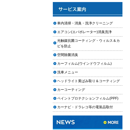
と費用
2025.12.03
車のフロントガラス交換の料金相
車内清掃・消臭・洗浄クリーニング
場と作業手順
エアコン(エバポレーター)消臭洗浄
2025.12.02
光触媒抗菌コーティング・ウィルス＆カ
車のドアロック修理の料金と作業
ビを防止
手順
空間除菌消臭
【2026年最新】車の花粉シミを
カーフィルム(ウインドウフィルム)
「科学」で制す。雨上がりの固着
を防ぐ「足軽加工」と抗酸化防衛
洗車メニュー
論
ヘッドライト黄ばみ取り＆コーティング
車内クリーニングは自分ででき
カーコーティング
る？DIY清掃と業者依頼の違い・限
ペイントプロテクションフィルム(PPF)
界を徹底解説
カーナビ・ドラレコ等の電装品取付
車内クリーニングで失敗する人の
共通点｜やってはいけない5つの判
断ミス