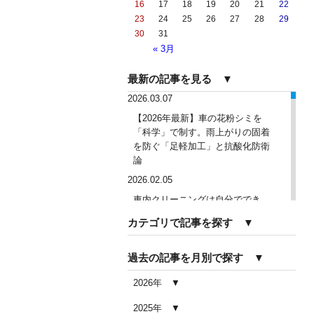
16
17
18
19
20
21
22
23
24
25
26
27
28
29
30
31
« 3月
最新の記事を見る ▼
2026.03.07
【2026年最新】車の花粉シミを
「科学」で制す。雨上がりの固着
を防ぐ「足軽加工」と抗酸化防衛
論
2026.02.05
車内クリーニングは自分ででき
る？DIY清掃と業者依頼の違い・限
カテゴリで記事を探す ▼
界を徹底解説
2026.02.04
過去の記事を月別で探す ▼
車内クリーニングで失敗する人の
共通点｜やってはいけない5つの判
2026年
断ミス
2025年