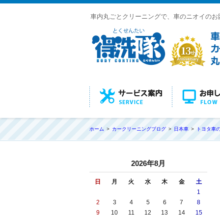
車内丸ごとクリーニングで、車のニオイのお
ホーム
カークリーニングブログ
日本車
トヨタ車
2026年8月
日
月
火
水
木
金
土
1
2
3
4
5
6
7
8
9
10
11
12
13
14
15