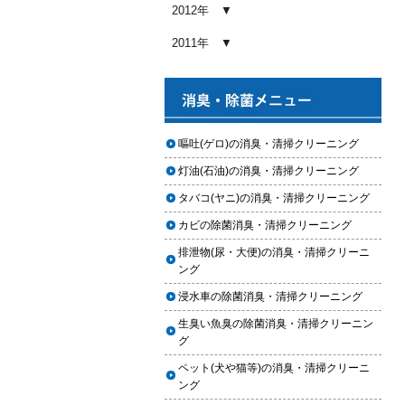
め内容と費用目安
2012年
2026.01.03
2011年
【2026年版】車内クリーニングの
料金相場はいくら？内容別・業者
別に徹底比較
2026.01.02
ヘッドライト黄ばみ取りの料金相
嘔吐(ゲロ)の消臭・清掃クリーニング
場｜イエローハット・オートバッ
灯油(石油)の消臭・清掃クリーニング
クス・専門店を徹底比較【2026年
版】
タバコ(ヤニ)の消臭・清掃クリーニング
2026.01.01
カビの除菌消臭・清掃クリーニング
【2026年版】イエローハットのカ
排泄物(尿・大便)の消臭・清掃クリーニ
ーフィルム料金はいくら？施工内
ング
容・相場・安くするコツ
浸水車の除菌消臭・清掃クリーニング
2025.12.05
生臭い魚臭の除菌消臭・清掃クリーニン
車のヘッドライト交換のタイミン
グ
グと費用
ペット(犬や猫等)の消臭・清掃クリーニ
2025.12.04
ング
車のサスペンション交換の必要性