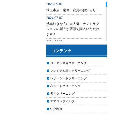
車内クリーニング業者の選び方｜
2025.05.01
後悔しないために必ず確認すべき5
埼玉本店・定休日変更のお知らせ
つのポイント
2024.07.07
車内クリーニングは意味ない？効
洗車好きな方に大人気！ナノトラク
果を感じない人が見落としている3
ションの製品が店頭で購入いただけ
つの原因
ます！
【2026年版】車内クリーニングは
2024.04.28
自分でできる？プロに頼むべき境
手洗い洗車専用の予約システムをリ
界線と失敗例
リース
【2026年版】車内の臭いが取れな
2024.04.25
ロイヤル車内クリーニング
い原因とは？タバコ・ペット・カ
2024年ゴールデンウィーク期間中の
ビ別の正しい対処法
プレミアム車内クリーニング
営業予定（埼玉本店・東京足立店・
秋田能代店）
【2026年版】車内クリーニングは
レザーシートクリーニング
どこまでやるべき？目的別おすす
2024.03.23
布シートクリーニング
め内容と費用目安
埼玉のFMラジオ・NACK5で取り上げ
天井クリーニング
ていただきました
【2026年版】車内クリーニングの
エアコンフィルター
料金相場はいくら？内容別・業者
2024.03.22
別に徹底比較
紹介制度
埼玉本店が東京方面からこれまで以