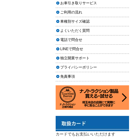
上に利用しやすく
お車引き取りサービス
ヘッドライト黄ばみ取りの料金相
2024.02.29
場｜イエローハット・オートバッ
ご利用の流れ
クス・専門店を徹底比較【2026年
2024年3月14日・臨時休業のお知らせ
車種別サイズ確認
版】
2023.12.21
よくいただく質問
【2026年版】イエローハットのカ
年末年始の予定（2023年-2024年）
ーフィルム料金はいくら？施工内
電話で問合せ
2023.11.26
容・相場・安くするコツ
LINEで問合せ
年末に「車も大掃除」をしようキャ
ンペーン
車のヘッドライト交換のタイミン
独立開業サポート
グと費用
2023.11.22
プライバシーポリシー
「＃埼玉」という埼玉県のお店や企
車のサスペンション交換の必要性
免責事項
業を紹介するサイトで紹介されまし
と費用
た
車のフロントガラス交換の料金相
2023.10.30
場と作業手順
コーティングが無料で利用できるチ
ャンス！X（旧Twitter）キャンペーン
車のドアロック修理の料金と作業
手順
2023.10.21
秋田県の「能代ポータル」にて得洗
隊を紹介いただきました
カードでもお支払いいただけます