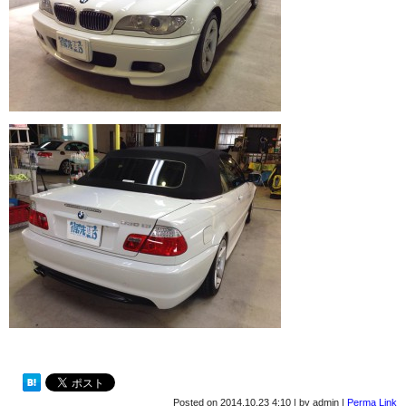
Posted on
2014.10.23 4:10
|
by
admin
|
Perma Link