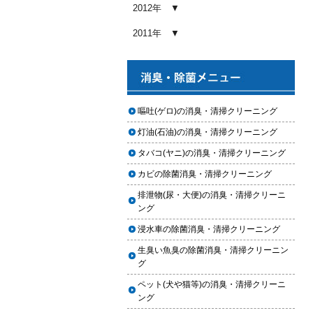
め内容と費用目安
2012年
2026.01.03
2011年
【2026年版】車内クリーニングの
料金相場はいくら？内容別・業者
別に徹底比較
2026.01.02
ヘッドライト黄ばみ取りの料金相
嘔吐(ゲロ)の消臭・清掃クリーニング
場｜イエローハット・オートバッ
灯油(石油)の消臭・清掃クリーニング
クス・専門店を徹底比較【2026年
版】
タバコ(ヤニ)の消臭・清掃クリーニング
2026.01.01
カビの除菌消臭・清掃クリーニング
【2026年版】イエローハットのカ
排泄物(尿・大便)の消臭・清掃クリーニ
ーフィルム料金はいくら？施工内
ング
容・相場・安くするコツ
浸水車の除菌消臭・清掃クリーニング
2025.12.05
生臭い魚臭の除菌消臭・清掃クリーニン
車のヘッドライト交換のタイミン
グ
グと費用
ペット(犬や猫等)の消臭・清掃クリーニ
2025.12.04
ング
車のサスペンション交換の必要性