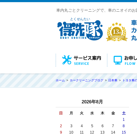
車内丸ごとクリーニングで、車のニオイのお
ホーム
カークリーニングブログ
日本車
トヨタ車
2026年8月
日
月
火
水
木
金
土
1
2
3
4
5
6
7
8
9
10
11
12
13
14
15