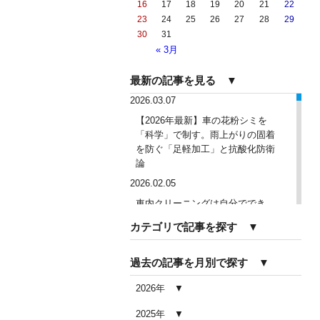
16
17
18
19
20
21
22
23
24
25
26
27
28
29
30
31
« 3月
最新の記事を見る ▼
2026.03.07
【2026年最新】車の花粉シミを
「科学」で制す。雨上がりの固着
を防ぐ「足軽加工」と抗酸化防衛
論
2026.02.05
車内クリーニングは自分ででき
る？DIY清掃と業者依頼の違い・限
カテゴリで記事を探す ▼
界を徹底解説
2026.02.04
過去の記事を月別で探す ▼
車内クリーニングで失敗する人の
共通点｜やってはいけない5つの判
2026年
断ミス
2025年