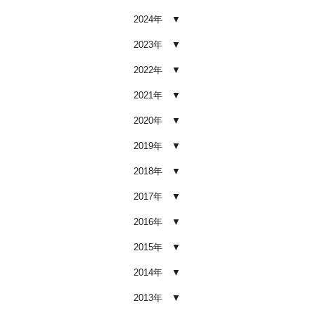
2026.02.03
2024年
車内クリーニング業者の選び方｜
後悔しないために必ず確認すべき5
2023年
つのポイント
2026.02.02
2022年
車内クリーニングは意味ない？効
2021年
果を感じない人が見落としている3
つの原因
2020年
2026.02.01
2019年
【2026年版】車内クリーニングは
自分でできる？プロに頼むべき境
2018年
界線と失敗例
2017年
2026.01.05
2016年
【2026年版】車内の臭いが取れな
い原因とは？タバコ・ペット・カ
2015年
ビ別の正しい対処法
2026.01.04
2014年
【2026年版】車内クリーニングは
2013年
どこまでやるべき？目的別おすす