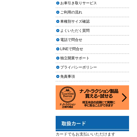
上に利用しやすく
お車引き取りサービス
ヘッドライト黄ばみ取りの料金相
2024.02.29
場｜イエローハット・オートバッ
ご利用の流れ
クス・専門店を徹底比較【2026年
2024年3月14日・臨時休業のお知らせ
車種別サイズ確認
版】
2023.12.21
よくいただく質問
【2026年版】イエローハットのカ
年末年始の予定（2023年-2024年）
ーフィルム料金はいくら？施工内
電話で問合せ
2023.11.26
容・相場・安くするコツ
LINEで問合せ
年末に「車も大掃除」をしようキャ
ンペーン
車のヘッドライト交換のタイミン
独立開業サポート
グと費用
2023.11.22
プライバシーポリシー
「＃埼玉」という埼玉県のお店や企
車のサスペンション交換の必要性
免責事項
業を紹介するサイトで紹介されまし
と費用
た
車のフロントガラス交換の料金相
2023.10.30
場と作業手順
コーティングが無料で利用できるチ
ャンス！X（旧Twitter）キャンペーン
車のドアロック修理の料金と作業
手順
2023.10.21
秋田県の「能代ポータル」にて得洗
隊を紹介いただきました
カードでもお支払いいただけます