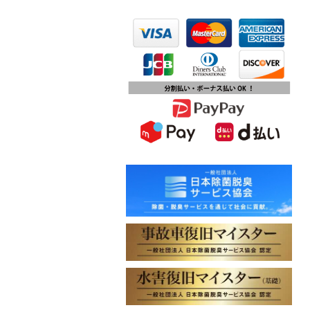
2023.10.13
第15回ふじみ野市産業まつりに出店
します
2023.10.09
チバテレビ「チバテレ稼ぐ力養成講
座・講座会員インタビュー」で弊社
代表 大屋のインタビューが紹介され
ました
2023.09.27
東北地方に初出店！秋田・能代店が
2023年10月1日オープン！