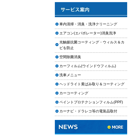
と費用
2025.12.03
車のフロントガラス交換の料金相
車内清掃・消臭・洗浄クリーニング
場と作業手順
エアコン(エバポレーター)消臭洗浄
2025.12.02
光触媒抗菌コーティング・ウィルス＆カ
車のドアロック修理の料金と作業
ビを防止
手順
空間除菌消臭
【2026年最新】車の花粉シミを
カーフィルム(ウインドウフィルム)
「科学」で制す。雨上がりの固着
を防ぐ「足軽加工」と抗酸化防衛
洗車メニュー
論
ヘッドライト黄ばみ取り＆コーティング
車内クリーニングは自分ででき
カーコーティング
る？DIY清掃と業者依頼の違い・限
ペイントプロテクションフィルム(PPF)
界を徹底解説
カーナビ・ドラレコ等の電装品取付
車内クリーニングで失敗する人の
共通点｜やってはいけない5つの判
断ミス