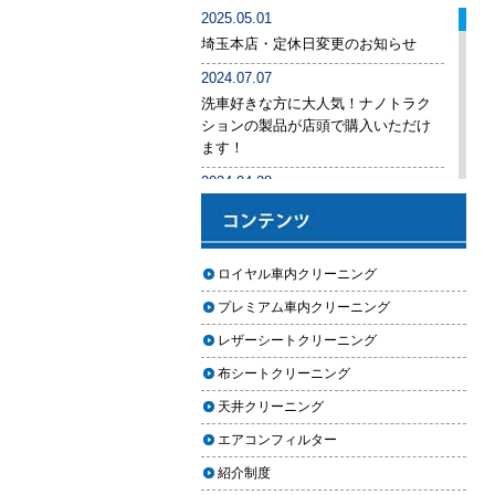
車内クリーニング業者の選び方｜
2025.05.01
後悔しないために必ず確認すべき5
埼玉本店・定休日変更のお知らせ
つのポイント
2024.07.07
車内クリーニングは意味ない？効
洗車好きな方に大人気！ナノトラク
果を感じない人が見落としている3
ションの製品が店頭で購入いただけ
つの原因
ます！
【2026年版】車内クリーニングは
2024.04.28
自分でできる？プロに頼むべき境
手洗い洗車専用の予約システムをリ
界線と失敗例
リース
【2026年版】車内の臭いが取れな
2024.04.25
ロイヤル車内クリーニング
い原因とは？タバコ・ペット・カ
2024年ゴールデンウィーク期間中の
ビ別の正しい対処法
プレミアム車内クリーニング
営業予定（埼玉本店・東京足立店・
秋田能代店）
【2026年版】車内クリーニングは
レザーシートクリーニング
どこまでやるべき？目的別おすす
2024.03.23
布シートクリーニング
め内容と費用目安
埼玉のFMラジオ・NACK5で取り上げ
天井クリーニング
ていただきました
【2026年版】車内クリーニングの
エアコンフィルター
料金相場はいくら？内容別・業者
2024.03.22
別に徹底比較
紹介制度
埼玉本店が東京方面からこれまで以