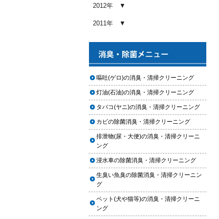
め内容と費用目安
2012年
2026.01.03
2011年
【2026年版】車内クリーニングの
料金相場はいくら？内容別・業者
別に徹底比較
2026.01.02
ヘッドライト黄ばみ取りの料金相
嘔吐(ゲロ)の消臭・清掃クリーニング
場｜イエローハット・オートバッ
灯油(石油)の消臭・清掃クリーニング
クス・専門店を徹底比較【2026年
版】
タバコ(ヤニ)の消臭・清掃クリーニング
2026.01.01
カビの除菌消臭・清掃クリーニング
【2026年版】イエローハットのカ
排泄物(尿・大便)の消臭・清掃クリーニ
ーフィルム料金はいくら？施工内
ング
容・相場・安くするコツ
浸水車の除菌消臭・清掃クリーニング
2025.12.05
生臭い魚臭の除菌消臭・清掃クリーニン
車のヘッドライト交換のタイミン
グ
グと費用
ペット(犬や猫等)の消臭・清掃クリーニ
2025.12.04
ング
車のサスペンション交換の必要性