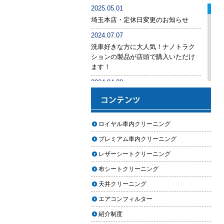
車内クリーニング業者の選び方｜
2025.05.01
後悔しないために必ず確認すべき5
埼玉本店・定休日変更のお知らせ
つのポイント
2024.07.07
車内クリーニングは意味ない？効
洗車好きな方に大人気！ナノトラク
果を感じない人が見落としている3
ションの製品が店頭で購入いただけ
つの原因
ます！
【2026年版】車内クリーニングは
2024.04.28
自分でできる？プロに頼むべき境
手洗い洗車専用の予約システムをリ
界線と失敗例
リース
【2026年版】車内の臭いが取れな
2024.04.25
ロイヤル車内クリーニング
い原因とは？タバコ・ペット・カ
2024年ゴールデンウィーク期間中の
ビ別の正しい対処法
プレミアム車内クリーニング
営業予定（埼玉本店・東京足立店・
秋田能代店）
【2026年版】車内クリーニングは
レザーシートクリーニング
どこまでやるべき？目的別おすす
2024.03.23
布シートクリーニング
め内容と費用目安
埼玉のFMラジオ・NACK5で取り上げ
天井クリーニング
ていただきました
【2026年版】車内クリーニングの
エアコンフィルター
料金相場はいくら？内容別・業者
2024.03.22
別に徹底比較
紹介制度
埼玉本店が東京方面からこれまで以