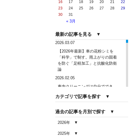
16
17
18
19
20
21
22
23
24
25
26
27
28
29
30
31
« 3月
最新の記事を見る ▼
2026.03.07
【2026年最新】車の花粉シミを
「科学」で制す。雨上がりの固着
を防ぐ「足軽加工」と抗酸化防衛
論
2026.02.05
車内クリーニングは自分ででき
る？DIY清掃と業者依頼の違い・限
カテゴリで記事を探す ▼
界を徹底解説
2026.02.04
過去の記事を月別で探す ▼
車内クリーニングで失敗する人の
共通点｜やってはいけない5つの判
2026年
断ミス
2025年