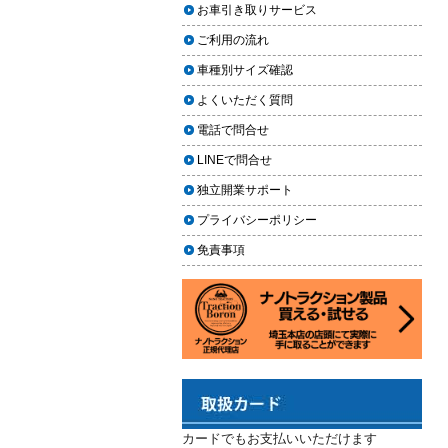
上に利用しやすく
お車引き取りサービス
ヘッドライト黄ばみ取りの料金相
2024.02.29
場｜イエローハット・オートバッ
ご利用の流れ
クス・専門店を徹底比較【2026年
2024年3月14日・臨時休業のお知らせ
車種別サイズ確認
版】
2023.12.21
よくいただく質問
【2026年版】イエローハットのカ
年末年始の予定（2023年-2024年）
ーフィルム料金はいくら？施工内
電話で問合せ
2023.11.26
容・相場・安くするコツ
LINEで問合せ
年末に「車も大掃除」をしようキャ
ンペーン
車のヘッドライト交換のタイミン
独立開業サポート
グと費用
2023.11.22
プライバシーポリシー
「＃埼玉」という埼玉県のお店や企
車のサスペンション交換の必要性
免責事項
業を紹介するサイトで紹介されまし
と費用
た
車のフロントガラス交換の料金相
2023.10.30
場と作業手順
コーティングが無料で利用できるチ
ャンス！X（旧Twitter）キャンペーン
車のドアロック修理の料金と作業
手順
2023.10.21
秋田県の「能代ポータル」にて得洗
隊を紹介いただきました
カードでもお支払いいただけます