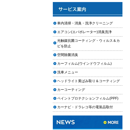
と費用
2025.12.03
車のフロントガラス交換の料金相
車内清掃・消臭・洗浄クリーニング
場と作業手順
エアコン(エバポレーター)消臭洗浄
2025.12.02
光触媒抗菌コーティング・ウィルス＆カ
車のドアロック修理の料金と作業
ビを防止
手順
空間除菌消臭
【2026年最新】車の花粉シミを
カーフィルム(ウインドウフィルム)
「科学」で制す。雨上がりの固着
を防ぐ「足軽加工」と抗酸化防衛
洗車メニュー
論
ヘッドライト黄ばみ取り＆コーティング
車内クリーニングは自分ででき
カーコーティング
る？DIY清掃と業者依頼の違い・限
ペイントプロテクションフィルム(PPF)
界を徹底解説
カーナビ・ドラレコ等の電装品取付
車内クリーニングで失敗する人の
共通点｜やってはいけない5つの判
断ミス