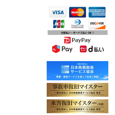
2023.10.13
第15回ふじみ野市産業まつりに出店
します
2023.10.09
チバテレビ「チバテレ稼ぐ力養成講
座・講座会員インタビュー」で弊社
代表 大屋のインタビューが紹介され
ました
2023.09.27
東北地方に初出店！秋田・能代店が
2023年10月1日オープン！