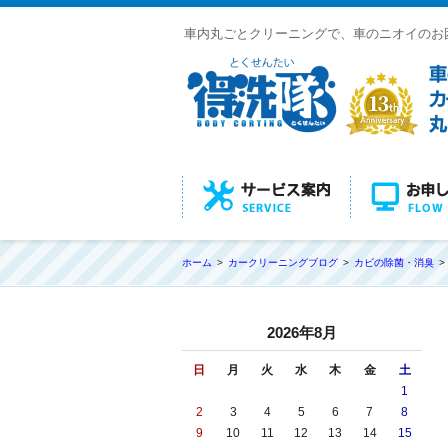
車内丸ごとクリーニングで、車のニオイのお
ホーム
カークリーニングブログ
カビの除菌・消臭
2026年8月
日
月
火
水
木
金
土
1
2
3
4
5
6
7
8
9
10
11
12
13
14
15