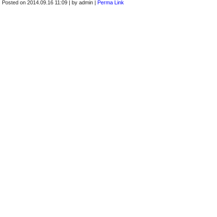
Posted on
2014.09.16 11:09
|
by
admin
|
Perma Link