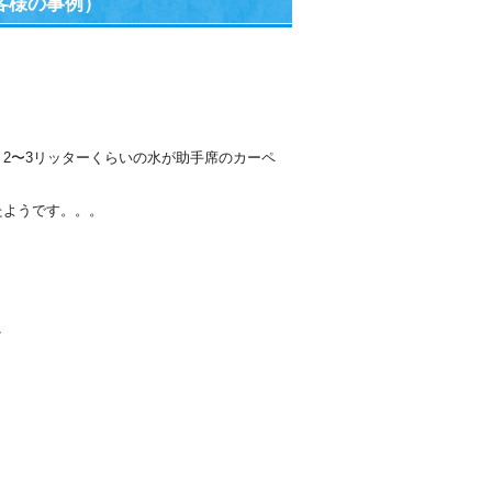
客様の事例）
2〜3リッターくらいの水が助手席のカーペ
たようです。。。
/