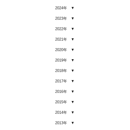
2026.02.03
2024年
車内クリーニング業者の選び方｜
後悔しないために必ず確認すべき5
2023年
つのポイント
2026.02.02
2022年
車内クリーニングは意味ない？効
2021年
果を感じない人が見落としている3
つの原因
2020年
2026.02.01
2019年
【2026年版】車内クリーニングは
自分でできる？プロに頼むべき境
2018年
界線と失敗例
2017年
2026.01.05
2016年
【2026年版】車内の臭いが取れな
い原因とは？タバコ・ペット・カ
2015年
ビ別の正しい対処法
2026.01.04
2014年
【2026年版】車内クリーニングは
2013年
どこまでやるべき？目的別おすす