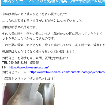
車内クリーニングでカビ処理＆消臭（埼玉県所沢市のお
今年は車内のカビ被害がとても多い夏でした^^;
こちらのお客様も車内全体がカビだらけになっていました。
原因は助手席の足元です。
冬の大雪の時か、何かの時にご本人も気付かない間に浸水していたらしく、
ットを剥がした下から出てきたのです。
これが夏の湿気でカビとなり、徐々に進行していて、ある時一気に爆発し
得洗隊はカビだけでなく様々な臭いと戦い続けます！
お問合せ、お見積もり、疑問、質問はお気軽に！
TEL 049-265-8186（得洗隊）
HP
https://www.tokusen-tai.com/
お問合せフォーム
https://www.tokusen-tai.com/contents/category/contact
（写真をクリックで拡大表示されます）