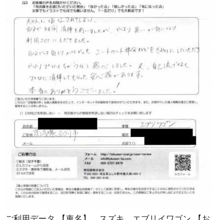
ご利用データ 【車名】 スズキ エブリイワゴン 【お