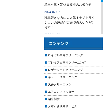
後悔しないために必ず確認すべき5
埼玉本店・定休日変更のお知らせ
つのポイント
2024.07.07
車内クリーニングは意味ない？効
洗車好きな方に大人気！ナノトラク
果を感じない人が見落としている3
ションの製品が店頭で購入いただけ
つの原因
ます！
【2026年版】車内クリーニングは
2024.04.28
自分でできる？プロに頼むべき境
手洗い洗車専用の予約システムをリ
界線と失敗例
リース
【2026年版】車内の臭いが取れな
2024.04.25
ロイヤル車内クリーニング
い原因とは？タバコ・ペット・カ
2024年ゴールデンウィーク期間中の
ビ別の正しい対処法
プレミアム車内クリーニング
営業予定（埼玉本店・東京足立店・
秋田能代店）
【2026年版】車内クリーニングは
レザーシートクリーニング
どこまでやるべき？目的別おすす
2024.03.23
布シートクリーニング
め内容と費用目安
埼玉のFMラジオ・NACK5で取り上げ
天井クリーニング
ていただきました
【2026年版】車内クリーニングの
エアコンフィルター
料金相場はいくら？内容別・業者
2024.03.22
別に徹底比較
紹介制度
埼玉本店が東京方面からこれまで以
上に利用しやすく
お車引き取りサービス
ヘッドライト黄ばみ取りの料金相