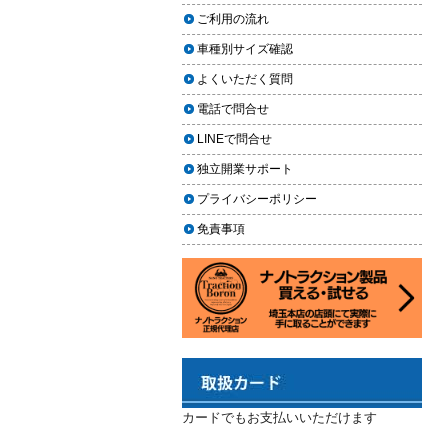
2024.02.29
場｜イエローハット・オートバッ
ご利用の流れ
クス・専門店を徹底比較【2026年
2024年3月14日・臨時休業のお知らせ
車種別サイズ確認
版】
2023.12.21
よくいただく質問
【2026年版】イエローハットのカ
年末年始の予定（2023年-2024年）
ーフィルム料金はいくら？施工内
電話で問合せ
2023.11.26
容・相場・安くするコツ
LINEで問合せ
年末に「車も大掃除」をしようキャ
ンペーン
車のヘッドライト交換のタイミン
独立開業サポート
グと費用
2023.11.22
プライバシーポリシー
「＃埼玉」という埼玉県のお店や企
車のサスペンション交換の必要性
免責事項
業を紹介するサイトで紹介されまし
と費用
た
車のフロントガラス交換の料金相
2023.10.30
場と作業手順
コーティングが無料で利用できるチ
ャンス！X（旧Twitter）キャンペーン
車のドアロック修理の料金と作業
手順
2023.10.21
秋田県の「能代ポータル」にて得洗
隊を紹介いただきました
カードでもお支払いいただけます
2023.10.13