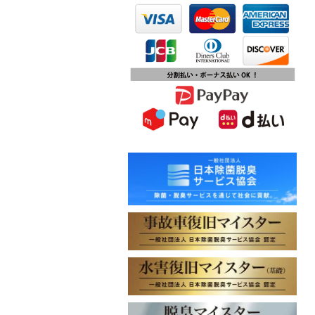
第15回ふじみ野市産業まつりに出店
します
2023.10.09
チバテレビ「チバテレ稼ぐ力養成講
座・講座会員インタビュー」で弊社
代表 大屋のインタビューが紹介され
ました
2023.09.27
東北地方に初出店！秋田・能代店が
2023年10月1日オープン！