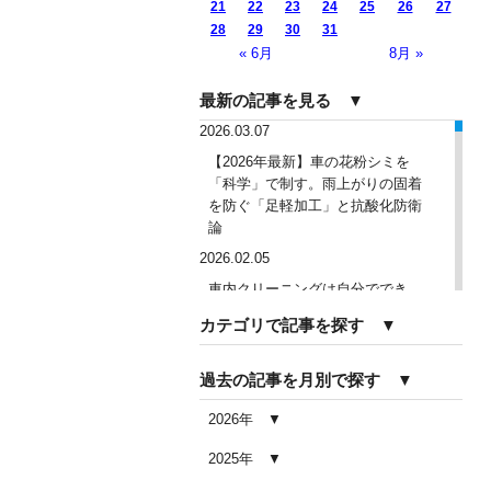
21
22
23
24
25
26
27
28
29
30
31
« 6月
8月 »
最新の記事を見る ▼
2026.03.07
【2026年最新】車の花粉シミを
「科学」で制す。雨上がりの固着
を防ぐ「足軽加工」と抗酸化防衛
論
2026.02.05
車内クリーニングは自分ででき
る？DIY清掃と業者依頼の違い・限
カテゴリで記事を探す ▼
界を徹底解説
2026.02.04
過去の記事を月別で探す ▼
車内クリーニングで失敗する人の
共通点｜やってはいけない5つの判
2026年
断ミス
2025年
2026.02.03