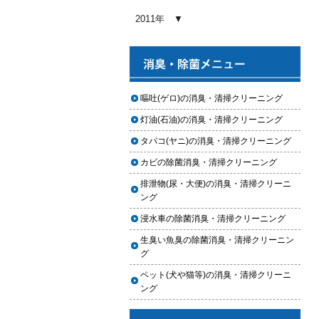
2026.01.03
2011年
【2026年版】車内クリーニングの
料金相場はいくら？内容別・業者
別に徹底比較
2026.01.02
ヘッドライト黄ばみ取りの料金相
嘔吐(ゲロ)の消臭・清掃クリーニング
場｜イエローハット・オートバッ
灯油(石油)の消臭・清掃クリーニング
クス・専門店を徹底比較【2026年
版】
タバコ(ヤニ)の消臭・清掃クリーニング
2026.01.01
カビの除菌消臭・清掃クリーニング
【2026年版】イエローハットのカ
排泄物(尿・大便)の消臭・清掃クリーニ
ーフィルム料金はいくら？施工内
ング
容・相場・安くするコツ
浸水車の除菌消臭・清掃クリーニング
2025.12.05
生臭い魚臭の除菌消臭・清掃クリーニン
車のヘッドライト交換のタイミン
グ
グと費用
ペット(犬や猫等)の消臭・清掃クリーニ
2025.12.04
ング
車のサスペンション交換の必要性
と費用