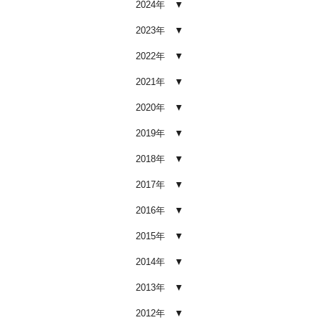
2024年
車内クリーニング業者の選び方｜
後悔しないために必ず確認すべき5
2023年
つのポイント
2026.02.02
2022年
車内クリーニングは意味ない？効
2021年
果を感じない人が見落としている3
つの原因
2020年
2026.02.01
2019年
【2026年版】車内クリーニングは
自分でできる？プロに頼むべき境
2018年
界線と失敗例
2017年
2026.01.05
2016年
【2026年版】車内の臭いが取れな
い原因とは？タバコ・ペット・カ
2015年
ビ別の正しい対処法
2026.01.04
2014年
【2026年版】車内クリーニングは
2013年
どこまでやるべき？目的別おすす
め内容と費用目安
2012年