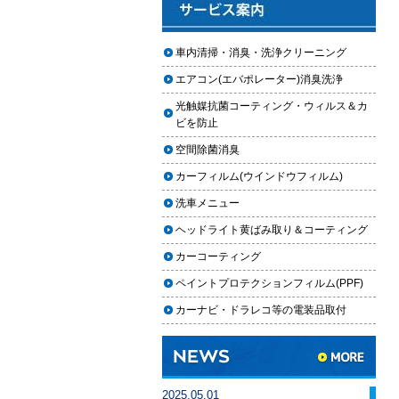
2025.12.03
車のフロントガラス交換の料金相
車内清掃・消臭・洗浄クリーニング
場と作業手順
エアコン(エバポレーター)消臭洗浄
2025.12.02
光触媒抗菌コーティング・ウィルス＆カ
車のドアロック修理の料金と作業
ビを防止
手順
空間除菌消臭
【2026年最新】車の花粉シミを
カーフィルム(ウインドウフィルム)
「科学」で制す。雨上がりの固着
を防ぐ「足軽加工」と抗酸化防衛
洗車メニュー
論
ヘッドライト黄ばみ取り＆コーティング
車内クリーニングは自分ででき
カーコーティング
る？DIY清掃と業者依頼の違い・限
ペイントプロテクションフィルム(PPF)
界を徹底解説
カーナビ・ドラレコ等の電装品取付
車内クリーニングで失敗する人の
共通点｜やってはいけない5つの判
断ミス
車内クリーニング業者の選び方｜
2025.05.01