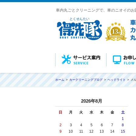
車内丸ごとクリーニングで、車のニオイのお
ホーム
カークリーニングブログ
ヘッドライト
メ
2026年8月
日
月
火
水
木
金
土
1
2
3
4
5
6
7
8
9
10
11
12
13
14
15