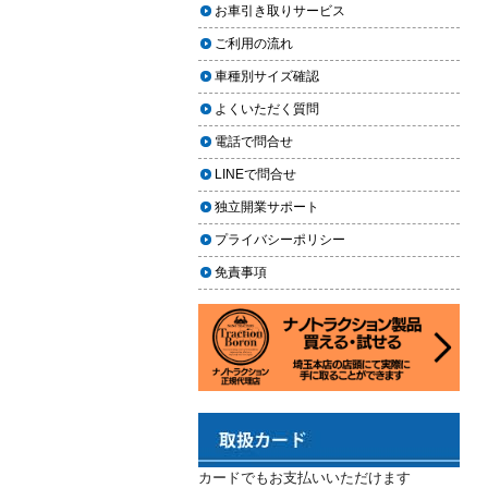
上に利用しやすく
お車引き取りサービス
ヘッドライト黄ばみ取りの料金相
2024.02.29
場｜イエローハット・オートバッ
ご利用の流れ
クス・専門店を徹底比較【2026年
2024年3月14日・臨時休業のお知らせ
車種別サイズ確認
版】
2023.12.21
よくいただく質問
【2026年版】イエローハットのカ
年末年始の予定（2023年-2024年）
ーフィルム料金はいくら？施工内
電話で問合せ
2023.11.26
容・相場・安くするコツ
LINEで問合せ
年末に「車も大掃除」をしようキャ
ンペーン
車のヘッドライト交換のタイミン
独立開業サポート
グと費用
2023.11.22
プライバシーポリシー
「＃埼玉」という埼玉県のお店や企
車のサスペンション交換の必要性
免責事項
業を紹介するサイトで紹介されまし
と費用
た
車のフロントガラス交換の料金相
2023.10.30
場と作業手順
コーティングが無料で利用できるチ
ャンス！X（旧Twitter）キャンペーン
車のドアロック修理の料金と作業
手順
2023.10.21
秋田県の「能代ポータル」にて得洗
隊を紹介いただきました
カードでもお支払いいただけます