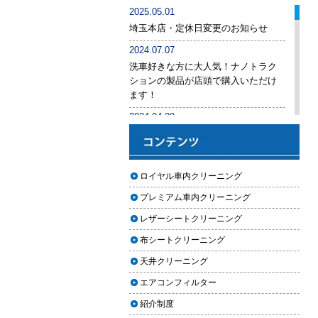
車内クリーニング業者の選び方｜
2025.05.01
後悔しないために必ず確認すべき5
埼玉本店・定休日変更のお知らせ
つのポイント
2024.07.07
車内クリーニングは意味ない？効
洗車好きな方に大人気！ナノトラク
果を感じない人が見落としている3
ションの製品が店頭で購入いただけ
つの原因
ます！
【2026年版】車内クリーニングは
2024.04.28
自分でできる？プロに頼むべき境
手洗い洗車専用の予約システムをリ
界線と失敗例
リース
【2026年版】車内の臭いが取れな
2024.04.25
ロイヤル車内クリーニング
い原因とは？タバコ・ペット・カ
2024年ゴールデンウィーク期間中の
ビ別の正しい対処法
プレミアム車内クリーニング
営業予定（埼玉本店・東京足立店・
秋田能代店）
【2026年版】車内クリーニングは
レザーシートクリーニング
どこまでやるべき？目的別おすす
2024.03.23
布シートクリーニング
め内容と費用目安
埼玉のFMラジオ・NACK5で取り上げ
天井クリーニング
ていただきました
【2026年版】車内クリーニングの
エアコンフィルター
料金相場はいくら？内容別・業者
2024.03.22
別に徹底比較
紹介制度
埼玉本店が東京方面からこれまで以