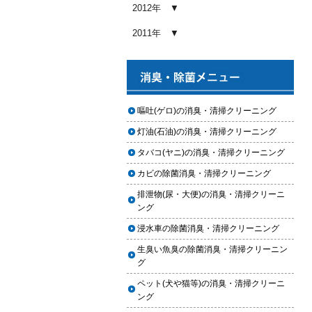
め内容と費用目安
2012年
2026.01.03
2011年
【2026年版】車内クリーニングの
料金相場はいくら？内容別・業者
別に徹底比較
2026.01.02
ヘッドライト黄ばみ取りの料金相
嘔吐(ゲロ)の消臭・清掃クリーニング
場｜イエローハット・オートバッ
灯油(石油)の消臭・清掃クリーニング
クス・専門店を徹底比較【2026年
版】
タバコ(ヤニ)の消臭・清掃クリーニング
2026.01.01
カビの除菌消臭・清掃クリーニング
【2026年版】イエローハットのカ
排泄物(尿・大便)の消臭・清掃クリーニ
ーフィルム料金はいくら？施工内
ング
容・相場・安くするコツ
浸水車の除菌消臭・清掃クリーニング
2025.12.05
生臭い魚臭の除菌消臭・清掃クリーニン
車のヘッドライト交換のタイミン
グ
グと費用
ペット(犬や猫等)の消臭・清掃クリーニ
2025.12.04
ング
車のサスペンション交換の必要性