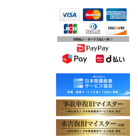
2023.10.13
第15回ふじみ野市産業まつりに出店
します
2023.10.09
チバテレビ「チバテレ稼ぐ力養成講
座・講座会員インタビュー」で弊社
代表 大屋のインタビューが紹介され
ました
2023.09.27
東北地方に初出店！秋田・能代店が
2023年10月1日オープン！