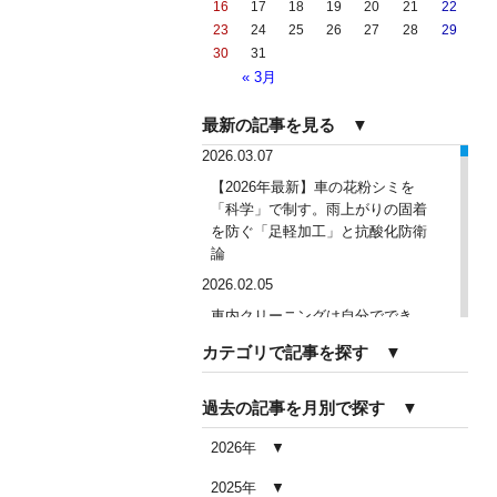
16
17
18
19
20
21
22
23
24
25
26
27
28
29
30
31
« 3月
最新の記事を見る ▼
2026.03.07
【2026年最新】車の花粉シミを
「科学」で制す。雨上がりの固着
を防ぐ「足軽加工」と抗酸化防衛
論
2026.02.05
車内クリーニングは自分ででき
る？DIY清掃と業者依頼の違い・限
カテゴリで記事を探す ▼
界を徹底解説
2026.02.04
過去の記事を月別で探す ▼
車内クリーニングで失敗する人の
共通点｜やってはいけない5つの判
2026年
断ミス
2025年