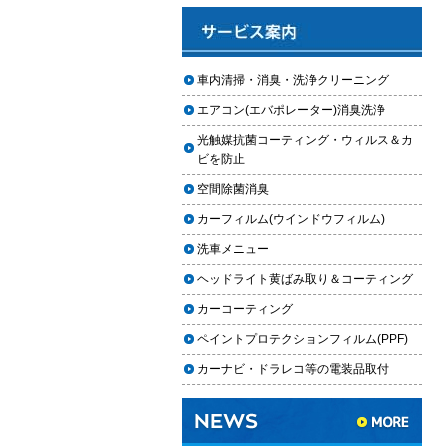
と費用
2025.12.03
車のフロントガラス交換の料金相
車内清掃・消臭・洗浄クリーニング
場と作業手順
エアコン(エバポレーター)消臭洗浄
2025.12.02
光触媒抗菌コーティング・ウィルス＆カ
車のドアロック修理の料金と作業
ビを防止
手順
空間除菌消臭
【2026年最新】車の花粉シミを
カーフィルム(ウインドウフィルム)
「科学」で制す。雨上がりの固着
を防ぐ「足軽加工」と抗酸化防衛
洗車メニュー
論
ヘッドライト黄ばみ取り＆コーティング
車内クリーニングは自分ででき
カーコーティング
る？DIY清掃と業者依頼の違い・限
ペイントプロテクションフィルム(PPF)
界を徹底解説
カーナビ・ドラレコ等の電装品取付
車内クリーニングで失敗する人の
共通点｜やってはいけない5つの判
断ミス