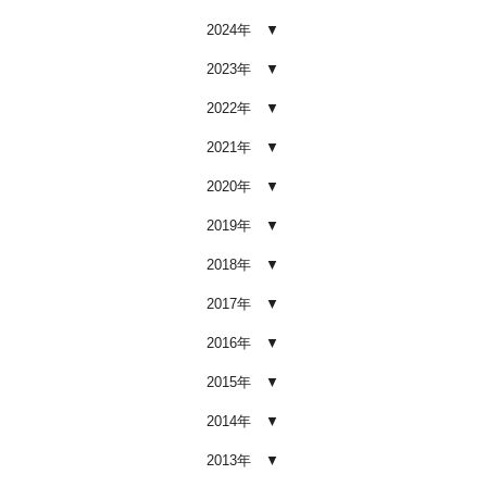
2026.02.03
2024年
車内クリーニング業者の選び方｜
後悔しないために必ず確認すべき5
2023年
つのポイント
2026.02.02
2022年
車内クリーニングは意味ない？効
2021年
果を感じない人が見落としている3
つの原因
2020年
2026.02.01
2019年
【2026年版】車内クリーニングは
自分でできる？プロに頼むべき境
2018年
界線と失敗例
2017年
2026.01.05
2016年
【2026年版】車内の臭いが取れな
い原因とは？タバコ・ペット・カ
2015年
ビ別の正しい対処法
2026.01.04
2014年
【2026年版】車内クリーニングは
2013年
どこまでやるべき？目的別おすす