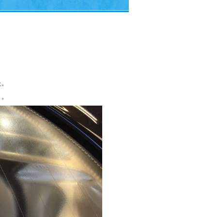
た。
。。