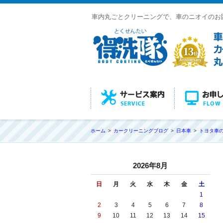
車内丸ごとクリーニングで、車のニオイのお
ホーム
カークリーニングブログ
日本車
トヨタ車
2026年8月
日
月
火
水
木
金
土
1
2
3
4
5
6
7
8
9
10
11
12
13
14
15