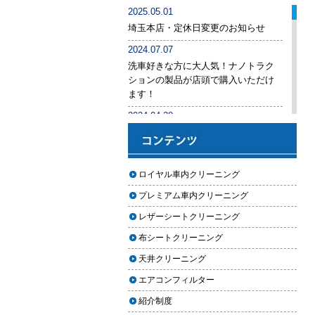
車内クリーニング業者の選び方｜
2025.05.01
後悔しないために必ず確認すべき5
埼玉本店・定休日変更のお知らせ
つのポイント
2024.07.07
車内クリーニングは意味ない？効
洗車好きな方に大人気！ナノトラク
果を感じない人が見落としている3
ションの製品が店頭で購入いただけ
つの原因
ます！
【2026年版】車内クリーニングは
2024.04.28
自分でできる？プロに頼むべき境
手洗い洗車専用の予約システムをリ
界線と失敗例
リース
【2026年版】車内の臭いが取れな
2024.04.25
ロイヤル車内クリーニング
い原因とは？タバコ・ペット・カ
2024年ゴールデンウィーク期間中の
ビ別の正しい対処法
プレミアム車内クリーニング
営業予定（埼玉本店・東京足立店・
秋田能代店）
【2026年版】車内クリーニングは
レザーシートクリーニング
どこまでやるべき？目的別おすす
2024.03.23
布シートクリーニング
め内容と費用目安
埼玉のFMラジオ・NACK5で取り上げ
天井クリーニング
ていただきました
【2026年版】車内クリーニングの
エアコンフィルター
料金相場はいくら？内容別・業者
2024.03.22
別に徹底比較
紹介制度
埼玉本店が東京方面からこれまで以