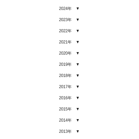
2026.02.03
2024年
車内クリーニング業者の選び方｜
後悔しないために必ず確認すべき5
2023年
つのポイント
2026.02.02
2022年
車内クリーニングは意味ない？効
2021年
果を感じない人が見落としている3
つの原因
2020年
2026.02.01
2019年
【2026年版】車内クリーニングは
自分でできる？プロに頼むべき境
2018年
界線と失敗例
2017年
2026.01.05
2016年
【2026年版】車内の臭いが取れな
い原因とは？タバコ・ペット・カ
2015年
ビ別の正しい対処法
2026.01.04
2014年
【2026年版】車内クリーニングは
2013年
どこまでやるべき？目的別おすす