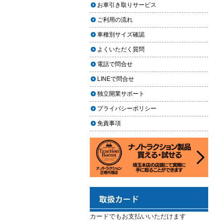
上に利用しやすく
お車引き取りサービス
ヘッドライト黄ばみ取りの料金相
2024.02.29
場｜イエローハット・オートバッ
ご利用の流れ
クス・専門店を徹底比較【2026年
2024年3月14日・臨時休業のお知らせ
車種別サイズ確認
版】
2023.12.21
よくいただく質問
【2026年版】イエローハットのカ
年末年始の予定（2023年-2024年）
ーフィルム料金はいくら？施工内
電話で問合せ
2023.11.26
容・相場・安くするコツ
LINEで問合せ
年末に「車も大掃除」をしようキャ
ンペーン
車のヘッドライト交換のタイミン
独立開業サポート
グと費用
2023.11.22
プライバシーポリシー
「＃埼玉」という埼玉県のお店や企
車のサスペンション交換の必要性
免責事項
業を紹介するサイトで紹介されまし
と費用
た
車のフロントガラス交換の料金相
2023.10.30
場と作業手順
コーティングが無料で利用できるチ
ャンス！X（旧Twitter）キャンペーン
車のドアロック修理の料金と作業
手順
2023.10.21
秋田県の「能代ポータル」にて得洗
隊を紹介いただきました
カードでもお支払いいただけます