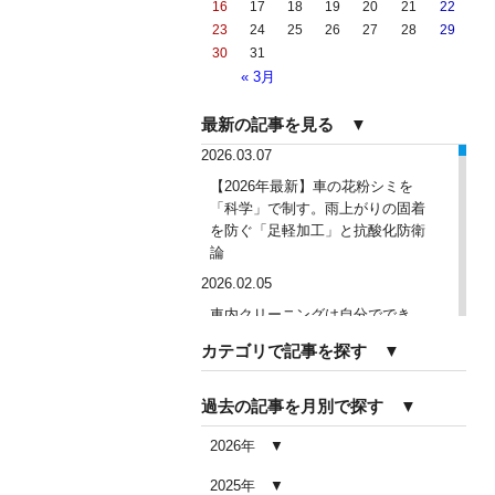
16
17
18
19
20
21
22
23
24
25
26
27
28
29
30
31
« 3月
最新の記事を見る ▼
2026.03.07
【2026年最新】車の花粉シミを
「科学」で制す。雨上がりの固着
を防ぐ「足軽加工」と抗酸化防衛
論
2026.02.05
車内クリーニングは自分ででき
る？DIY清掃と業者依頼の違い・限
カテゴリで記事を探す ▼
界を徹底解説
2026.02.04
過去の記事を月別で探す ▼
車内クリーニングで失敗する人の
共通点｜やってはいけない5つの判
2026年
断ミス
2025年