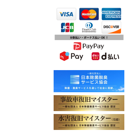
2023.10.13
第15回ふじみ野市産業まつりに出店
します
2023.10.09
チバテレビ「チバテレ稼ぐ力養成講
座・講座会員インタビュー」で弊社
代表 大屋のインタビューが紹介され
ました
2023.09.27
東北地方に初出店！秋田・能代店が
2023年10月1日オープン！