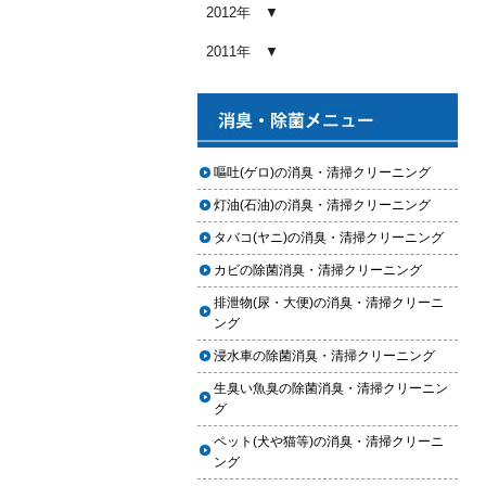
め内容と費用目安
2012年
2026.01.03
2011年
【2026年版】車内クリーニングの
料金相場はいくら？内容別・業者
別に徹底比較
2026.01.02
ヘッドライト黄ばみ取りの料金相
嘔吐(ゲロ)の消臭・清掃クリーニング
場｜イエローハット・オートバッ
灯油(石油)の消臭・清掃クリーニング
クス・専門店を徹底比較【2026年
版】
タバコ(ヤニ)の消臭・清掃クリーニング
2026.01.01
カビの除菌消臭・清掃クリーニング
【2026年版】イエローハットのカ
排泄物(尿・大便)の消臭・清掃クリーニ
ーフィルム料金はいくら？施工内
ング
容・相場・安くするコツ
浸水車の除菌消臭・清掃クリーニング
2025.12.05
生臭い魚臭の除菌消臭・清掃クリーニン
車のヘッドライト交換のタイミン
グ
グと費用
ペット(犬や猫等)の消臭・清掃クリーニ
2025.12.04
ング
車のサスペンション交換の必要性