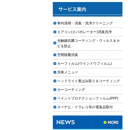
と費用
2025.12.03
車のフロントガラス交換の料金相
車内清掃・消臭・洗浄クリーニング
場と作業手順
エアコン(エバポレーター)消臭洗浄
2025.12.02
光触媒抗菌コーティング・ウィルス＆カ
車のドアロック修理の料金と作業
ビを防止
手順
空間除菌消臭
【2026年最新】車の花粉シミを
カーフィルム(ウインドウフィルム)
「科学」で制す。雨上がりの固着
を防ぐ「足軽加工」と抗酸化防衛
洗車メニュー
論
ヘッドライト黄ばみ取り＆コーティング
車内クリーニングは自分ででき
カーコーティング
る？DIY清掃と業者依頼の違い・限
ペイントプロテクションフィルム(PPF)
界を徹底解説
カーナビ・ドラレコ等の電装品取付
車内クリーニングで失敗する人の
共通点｜やってはいけない5つの判
断ミス