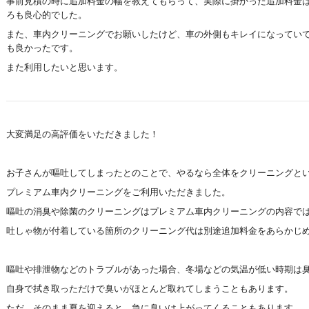
事前見積の時に追加料金の幅を教えてもらって、実際に掛かった追加料金
ろも良心的でした。
また、車内クリーニングでお願いしたけど、車の外側もキレイになってい
も良かったです。
また利用したいと思います。
大変満足の高評価をいただきました！
お子さんが嘔吐してしまったとのことで、やるなら全体をクリーニングと
プレミアム車内クリーニングをご利用いただきました。
嘔吐の消臭や除菌のクリーニングはプレミアム車内クリーニングの内容で
吐しゃ物が付着している箇所のクリーニング代は別途追加料金をあらかじ
嘔吐や排泄物などのトラブルがあった場合、冬場などの気温が低い時期は
自身で拭き取っただけで臭いがほとんど取れてしまうこともあります。
ただ、そのまま夏を迎えると、急に臭いは上がってくることもあります。