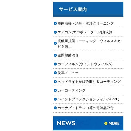
と費用
2025.12.03
車のフロントガラス交換の料金相
車内清掃・消臭・洗浄クリーニング
場と作業手順
エアコン(エバポレーター)消臭洗浄
2025.12.02
光触媒抗菌コーティング・ウィルス＆カ
車のドアロック修理の料金と作業
ビを防止
手順
空間除菌消臭
【2026年最新】車の花粉シミを
カーフィルム(ウインドウフィルム)
「科学」で制す。雨上がりの固着
を防ぐ「足軽加工」と抗酸化防衛
洗車メニュー
論
ヘッドライト黄ばみ取り＆コーティング
車内クリーニングは自分ででき
カーコーティング
る？DIY清掃と業者依頼の違い・限
ペイントプロテクションフィルム(PPF)
界を徹底解説
カーナビ・ドラレコ等の電装品取付
車内クリーニングで失敗する人の
共通点｜やってはいけない5つの判
断ミス