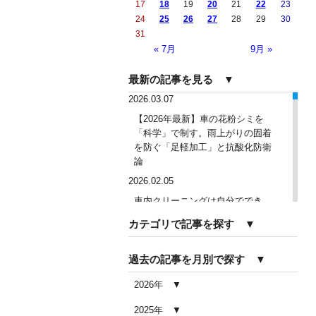
17
18
19
20
21
22
23
24
25
26
27
28
29
30
31
« 7月
9月 »
最新の記事を見る ▼
2026.03.07
【2026年最新】車の花粉シミを
「科学」で制す。雨上がりの固着
を防ぐ「足軽加工」と抗酸化防衛
論
2026.02.05
車内クリーニングは自分ででき
る？DIY清掃と業者依頼の違い・限
カテゴリで記事を探す ▼
界を徹底解説
2026.02.04
過去の記事を月別で探す ▼
車内クリーニングで失敗する人の
共通点｜やってはいけない5つの判
2026年
断ミス
2025年