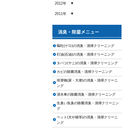
め内容と費用目安
2012年
2026.01.03
2011年
【2026年版】車内クリーニングの
料金相場はいくら？内容別・業者
別に徹底比較
2026.01.02
ヘッドライト黄ばみ取りの料金相
嘔吐(ゲロ)の消臭・清掃クリーニング
場｜イエローハット・オートバッ
灯油(石油)の消臭・清掃クリーニング
クス・専門店を徹底比較【2026年
版】
タバコ(ヤニ)の消臭・清掃クリーニング
2026.01.01
カビの除菌消臭・清掃クリーニング
【2026年版】イエローハットのカ
排泄物(尿・大便)の消臭・清掃クリーニ
ーフィルム料金はいくら？施工内
ング
容・相場・安くするコツ
浸水車の除菌消臭・清掃クリーニング
2025.12.05
生臭い魚臭の除菌消臭・清掃クリーニン
車のヘッドライト交換のタイミン
グ
グと費用
ペット(犬や猫等)の消臭・清掃クリーニ
2025.12.04
ング
車のサスペンション交換の必要性