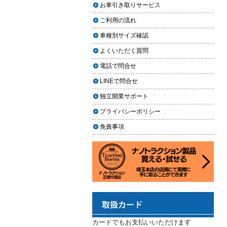
上に利用しやすく
お車引き取りサービス
ヘッドライト黄ばみ取りの料金相
2024.02.29
場｜イエローハット・オートバッ
ご利用の流れ
クス・専門店を徹底比較【2026年
2024年3月14日・臨時休業のお知らせ
車種別サイズ確認
版】
2023.12.21
よくいただく質問
【2026年版】イエローハットのカ
年末年始の予定（2023年-2024年）
ーフィルム料金はいくら？施工内
電話で問合せ
2023.11.26
容・相場・安くするコツ
LINEで問合せ
年末に「車も大掃除」をしようキャ
ンペーン
車のヘッドライト交換のタイミン
独立開業サポート
グと費用
2023.11.22
プライバシーポリシー
「＃埼玉」という埼玉県のお店や企
車のサスペンション交換の必要性
免責事項
業を紹介するサイトで紹介されまし
と費用
た
車のフロントガラス交換の料金相
2023.10.30
場と作業手順
コーティングが無料で利用できるチ
ャンス！X（旧Twitter）キャンペーン
車のドアロック修理の料金と作業
手順
2023.10.21
秋田県の「能代ポータル」にて得洗
隊を紹介いただきました
カードでもお支払いいただけます