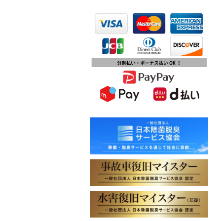
2023.10.13
第15回ふじみ野市産業まつりに出店
します
2023.10.09
チバテレビ「チバテレ稼ぐ力養成講
座・講座会員インタビュー」で弊社
代表 大屋のインタビューが紹介され
ました
2023.09.27
東北地方に初出店！秋田・能代店が
2023年10月1日オープン！