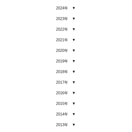
2026.02.03
2024年
車内クリーニング業者の選び方｜
後悔しないために必ず確認すべき5
2023年
つのポイント
2026.02.02
2022年
車内クリーニングは意味ない？効
2021年
果を感じない人が見落としている3
つの原因
2020年
2026.02.01
2019年
【2026年版】車内クリーニングは
自分でできる？プロに頼むべき境
2018年
界線と失敗例
2017年
2026.01.05
2016年
【2026年版】車内の臭いが取れな
い原因とは？タバコ・ペット・カ
2015年
ビ別の正しい対処法
2026.01.04
2014年
【2026年版】車内クリーニングは
2013年
どこまでやるべき？目的別おすす