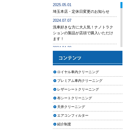
車内クリーニング業者の選び方｜
2025.05.01
後悔しないために必ず確認すべき5
埼玉本店・定休日変更のお知らせ
つのポイント
2024.07.07
車内クリーニングは意味ない？効
洗車好きな方に大人気！ナノトラク
果を感じない人が見落としている3
ションの製品が店頭で購入いただけ
つの原因
ます！
【2026年版】車内クリーニングは
2024.04.28
自分でできる？プロに頼むべき境
手洗い洗車専用の予約システムをリ
界線と失敗例
リース
【2026年版】車内の臭いが取れな
2024.04.25
ロイヤル車内クリーニング
い原因とは？タバコ・ペット・カ
2024年ゴールデンウィーク期間中の
ビ別の正しい対処法
プレミアム車内クリーニング
営業予定（埼玉本店・東京足立店・
秋田能代店）
【2026年版】車内クリーニングは
レザーシートクリーニング
どこまでやるべき？目的別おすす
2024.03.23
布シートクリーニング
め内容と費用目安
埼玉のFMラジオ・NACK5で取り上げ
天井クリーニング
ていただきました
【2026年版】車内クリーニングの
エアコンフィルター
料金相場はいくら？内容別・業者
2024.03.22
別に徹底比較
紹介制度
埼玉本店が東京方面からこれまで以