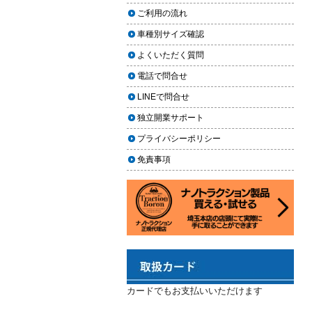
2024.02.29
場｜イエローハット・オートバッ
ご利用の流れ
クス・専門店を徹底比較【2026年
2024年3月14日・臨時休業のお知らせ
車種別サイズ確認
版】
2023.12.21
よくいただく質問
【2026年版】イエローハットのカ
年末年始の予定（2023年-2024年）
ーフィルム料金はいくら？施工内
電話で問合せ
2023.11.26
容・相場・安くするコツ
LINEで問合せ
年末に「車も大掃除」をしようキャ
ンペーン
車のヘッドライト交換のタイミン
独立開業サポート
グと費用
2023.11.22
プライバシーポリシー
「＃埼玉」という埼玉県のお店や企
車のサスペンション交換の必要性
免責事項
業を紹介するサイトで紹介されまし
と費用
た
車のフロントガラス交換の料金相
2023.10.30
場と作業手順
コーティングが無料で利用できるチ
ャンス！X（旧Twitter）キャンペーン
車のドアロック修理の料金と作業
手順
2023.10.21
秋田県の「能代ポータル」にて得洗
隊を紹介いただきました
カードでもお支払いいただけます
2023.10.13