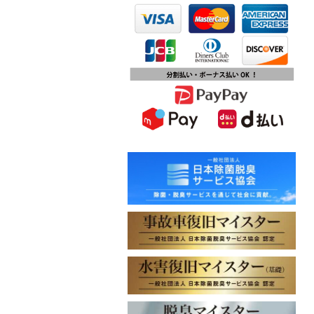
第15回ふじみ野市産業まつりに出店
します
2023.10.09
チバテレビ「チバテレ稼ぐ力養成講
座・講座会員インタビュー」で弊社
代表 大屋のインタビューが紹介され
ました
2023.09.27
東北地方に初出店！秋田・能代店が
2023年10月1日オープン！