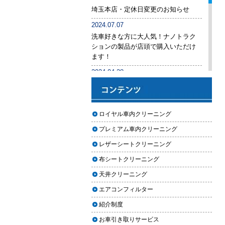
後悔しないために必ず確認すべき5
埼玉本店・定休日変更のお知らせ
つのポイント
2024.07.07
車内クリーニングは意味ない？効
洗車好きな方に大人気！ナノトラク
果を感じない人が見落としている3
ションの製品が店頭で購入いただけ
つの原因
ます！
【2026年版】車内クリーニングは
2024.04.28
自分でできる？プロに頼むべき境
手洗い洗車専用の予約システムをリ
界線と失敗例
リース
【2026年版】車内の臭いが取れな
2024.04.25
ロイヤル車内クリーニング
い原因とは？タバコ・ペット・カ
2024年ゴールデンウィーク期間中の
ビ別の正しい対処法
プレミアム車内クリーニング
営業予定（埼玉本店・東京足立店・
秋田能代店）
【2026年版】車内クリーニングは
レザーシートクリーニング
どこまでやるべき？目的別おすす
2024.03.23
布シートクリーニング
め内容と費用目安
埼玉のFMラジオ・NACK5で取り上げ
天井クリーニング
ていただきました
【2026年版】車内クリーニングの
エアコンフィルター
料金相場はいくら？内容別・業者
2024.03.22
別に徹底比較
紹介制度
埼玉本店が東京方面からこれまで以
上に利用しやすく
お車引き取りサービス
ヘッドライト黄ばみ取りの料金相