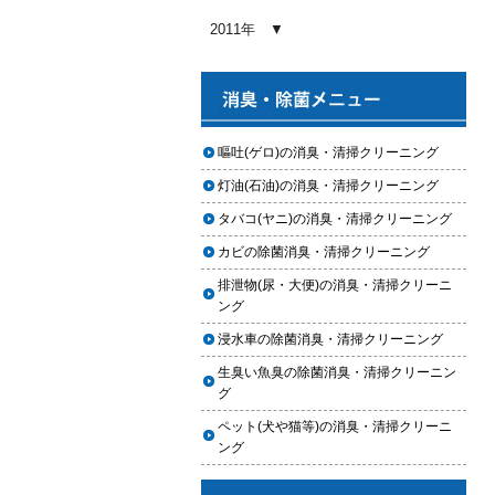
2026.01.03
2011年
【2026年版】車内クリーニングの
料金相場はいくら？内容別・業者
別に徹底比較
2026.01.02
ヘッドライト黄ばみ取りの料金相
嘔吐(ゲロ)の消臭・清掃クリーニング
場｜イエローハット・オートバッ
灯油(石油)の消臭・清掃クリーニング
クス・専門店を徹底比較【2026年
版】
タバコ(ヤニ)の消臭・清掃クリーニング
2026.01.01
カビの除菌消臭・清掃クリーニング
【2026年版】イエローハットのカ
排泄物(尿・大便)の消臭・清掃クリーニ
ーフィルム料金はいくら？施工内
ング
容・相場・安くするコツ
浸水車の除菌消臭・清掃クリーニング
2025.12.05
生臭い魚臭の除菌消臭・清掃クリーニン
車のヘッドライト交換のタイミン
グ
グと費用
ペット(犬や猫等)の消臭・清掃クリーニ
2025.12.04
ング
車のサスペンション交換の必要性
と費用