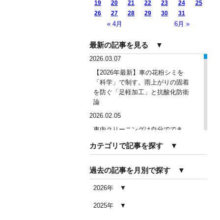
19
20
21
22
23
24
25
26
27
28
29
30
31
« 4月
6月 »
最新の記事を見る ▼
2026.03.07
【2026年最新】車の花粉シミを
「科学」で制す。雨上がりの固着
を防ぐ「足軽加工」と抗酸化防衛
論
2026.02.05
車内クリーニングは自分ででき
る？DIY清掃と業者依頼の違い・限
カテゴリで記事を探す ▼
界を徹底解説
2026.02.04
過去の記事を月別で探す ▼
車内クリーニングで失敗する人の
共通点｜やってはいけない5つの判
2026年
断ミス
2025年
2026.02.03