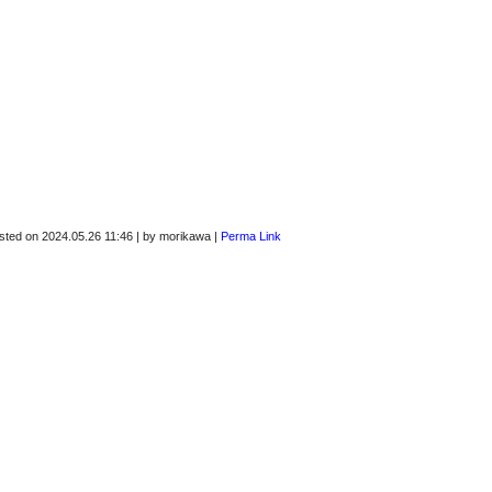
sted on
2024.05.26 11:46
|
by
morikawa
|
Perma Link