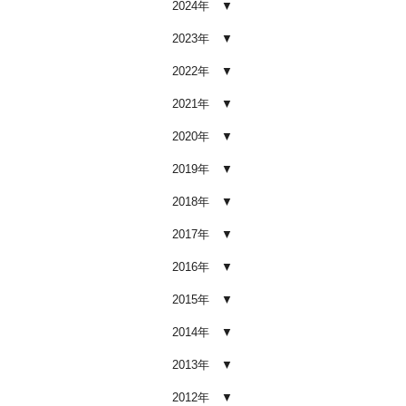
2024年
車内クリーニング業者の選び方｜
後悔しないために必ず確認すべき5
2023年
つのポイント
2026.02.02
2022年
車内クリーニングは意味ない？効
2021年
果を感じない人が見落としている3
つの原因
2020年
2026.02.01
2019年
【2026年版】車内クリーニングは
自分でできる？プロに頼むべき境
2018年
界線と失敗例
2017年
2026.01.05
2016年
【2026年版】車内の臭いが取れな
い原因とは？タバコ・ペット・カ
2015年
ビ別の正しい対処法
2026.01.04
2014年
【2026年版】車内クリーニングは
2013年
どこまでやるべき？目的別おすす
め内容と費用目安
2012年