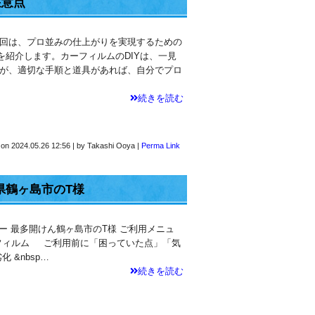
注意点
回は、プロ並みの仕上がりを実現するための
を紹介します。カーフィルムのDIYは、一見
が、適切な手順と道具があれば、自分でプロ
続きを読む
 on
2024.05.26 12:56
|
by
Takashi Ooya
|
Perma Link
県鶴ヶ島市のT様
ラー 最多開けん鶴ヶ島市のT様 ご利用メニュ
フィルム ご利用前に「困っていた点」「気
 &nbsp…
続きを読む