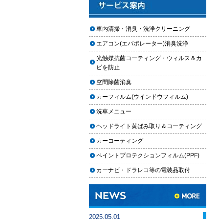
2025.12.03
車のフロントガラス交換の料金相
車内清掃・消臭・洗浄クリーニング
場と作業手順
エアコン(エバポレーター)消臭洗浄
2025.12.02
光触媒抗菌コーティング・ウィルス＆カ
車のドアロック修理の料金と作業
ビを防止
手順
空間除菌消臭
【2026年最新】車の花粉シミを
カーフィルム(ウインドウフィルム)
「科学」で制す。雨上がりの固着
を防ぐ「足軽加工」と抗酸化防衛
洗車メニュー
論
ヘッドライト黄ばみ取り＆コーティング
車内クリーニングは自分ででき
カーコーティング
る？DIY清掃と業者依頼の違い・限
ペイントプロテクションフィルム(PPF)
界を徹底解説
カーナビ・ドラレコ等の電装品取付
車内クリーニングで失敗する人の
共通点｜やってはいけない5つの判
断ミス
車内クリーニング業者の選び方｜
2025.05.01