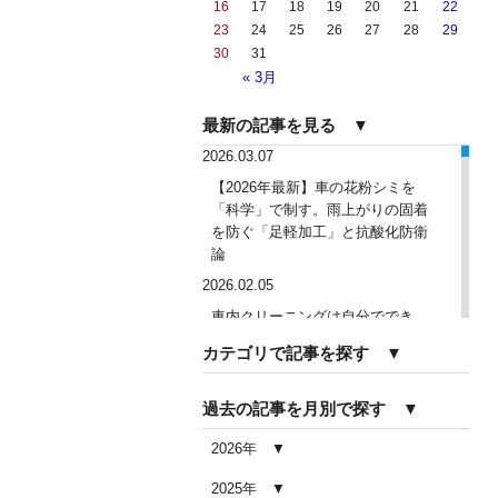
16
17
18
19
20
21
22
23
24
25
26
27
28
29
30
31
« 3月
最新の記事を見る ▼
2026.03.07
【2026年最新】車の花粉シミを
「科学」で制す。雨上がりの固着
を防ぐ「足軽加工」と抗酸化防衛
論
2026.02.05
車内クリーニングは自分ででき
る？DIY清掃と業者依頼の違い・限
カテゴリで記事を探す ▼
界を徹底解説
2026.02.04
過去の記事を月別で探す ▼
車内クリーニングで失敗する人の
共通点｜やってはいけない5つの判
2026年
断ミス
2025年