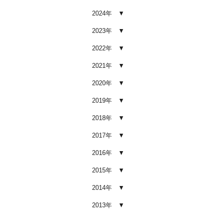
2026.02.03
2024年
車内クリーニング業者の選び方｜
後悔しないために必ず確認すべき5
2023年
つのポイント
2026.02.02
2022年
車内クリーニングは意味ない？効
2021年
果を感じない人が見落としている3
つの原因
2020年
2026.02.01
2019年
【2026年版】車内クリーニングは
自分でできる？プロに頼むべき境
2018年
界線と失敗例
2017年
2026.01.05
2016年
【2026年版】車内の臭いが取れな
い原因とは？タバコ・ペット・カ
2015年
ビ別の正しい対処法
2026.01.04
2014年
【2026年版】車内クリーニングは
2013年
どこまでやるべき？目的別おすす