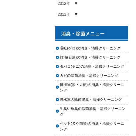
め内容と費用目安
2012年
2026.01.03
2011年
【2026年版】車内クリーニングの
料金相場はいくら？内容別・業者
別に徹底比較
2026.01.02
ヘッドライト黄ばみ取りの料金相
嘔吐(ゲロ)の消臭・清掃クリーニング
場｜イエローハット・オートバッ
灯油(石油)の消臭・清掃クリーニング
クス・専門店を徹底比較【2026年
版】
タバコ(ヤニ)の消臭・清掃クリーニング
2026.01.01
カビの除菌消臭・清掃クリーニング
【2026年版】イエローハットのカ
排泄物(尿・大便)の消臭・清掃クリーニ
ーフィルム料金はいくら？施工内
ング
容・相場・安くするコツ
浸水車の除菌消臭・清掃クリーニング
2025.12.05
生臭い魚臭の除菌消臭・清掃クリーニン
車のヘッドライト交換のタイミン
グ
グと費用
ペット(犬や猫等)の消臭・清掃クリーニ
2025.12.04
ング
車のサスペンション交換の必要性