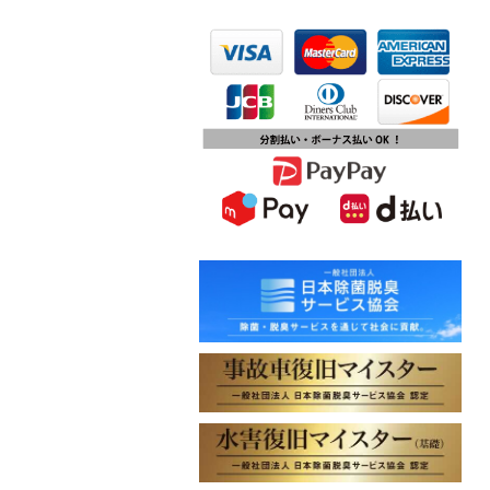
2023.10.13
第15回ふじみ野市産業まつりに出店
します
2023.10.09
チバテレビ「チバテレ稼ぐ力養成講
座・講座会員インタビュー」で弊社
代表 大屋のインタビューが紹介され
ました
2023.09.27
東北地方に初出店！秋田・能代店が
2023年10月1日オープン！