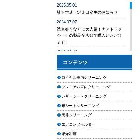
車内クリーニング業者の選び方｜
2025.05.01
後悔しないために必ず確認すべき5
埼玉本店・定休日変更のお知らせ
つのポイント
2024.07.07
車内クリーニングは意味ない？効
洗車好きな方に大人気！ナノトラク
果を感じない人が見落としている3
ションの製品が店頭で購入いただけ
つの原因
ます！
【2026年版】車内クリーニングは
2024.04.28
自分でできる？プロに頼むべき境
手洗い洗車専用の予約システムをリ
界線と失敗例
リース
【2026年版】車内の臭いが取れな
2024.04.25
ロイヤル車内クリーニング
い原因とは？タバコ・ペット・カ
2024年ゴールデンウィーク期間中の
ビ別の正しい対処法
プレミアム車内クリーニング
営業予定（埼玉本店・東京足立店・
秋田能代店）
【2026年版】車内クリーニングは
レザーシートクリーニング
どこまでやるべき？目的別おすす
2024.03.23
布シートクリーニング
め内容と費用目安
埼玉のFMラジオ・NACK5で取り上げ
天井クリーニング
ていただきました
【2026年版】車内クリーニングの
エアコンフィルター
料金相場はいくら？内容別・業者
2024.03.22
別に徹底比較
紹介制度
埼玉本店が東京方面からこれまで以