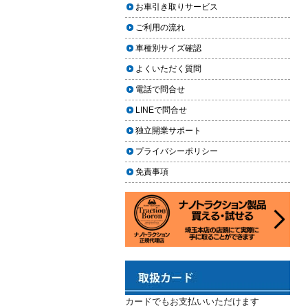
上に利用しやすく
お車引き取りサービス
ヘッドライト黄ばみ取りの料金相
2024.02.29
場｜イエローハット・オートバッ
ご利用の流れ
クス・専門店を徹底比較【2026年
2024年3月14日・臨時休業のお知らせ
車種別サイズ確認
版】
2023.12.21
よくいただく質問
【2026年版】イエローハットのカ
年末年始の予定（2023年-2024年）
ーフィルム料金はいくら？施工内
電話で問合せ
2023.11.26
容・相場・安くするコツ
LINEで問合せ
年末に「車も大掃除」をしようキャ
ンペーン
車のヘッドライト交換のタイミン
独立開業サポート
グと費用
2023.11.22
プライバシーポリシー
「＃埼玉」という埼玉県のお店や企
車のサスペンション交換の必要性
免責事項
業を紹介するサイトで紹介されまし
と費用
た
車のフロントガラス交換の料金相
2023.10.30
場と作業手順
コーティングが無料で利用できるチ
ャンス！X（旧Twitter）キャンペーン
車のドアロック修理の料金と作業
手順
2023.10.21
秋田県の「能代ポータル」にて得洗
隊を紹介いただきました
カードでもお支払いいただけます