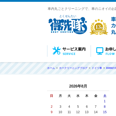
車内丸ごとクリーニングで、車のニオイのお
ホーム
カークリーニングブログ
ドイツ車
BMWの
2026年8月
日
月
火
水
木
金
土
1
2
3
4
5
6
7
8
9
10
11
12
13
14
15