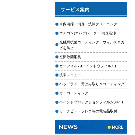
と費用
2025.12.03
車のフロントガラス交換の料金相
車内清掃・消臭・洗浄クリーニング
場と作業手順
エアコン(エバポレーター)消臭洗浄
2025.12.02
光触媒抗菌コーティング・ウィルス＆カ
車のドアロック修理の料金と作業
ビを防止
手順
空間除菌消臭
【2026年最新】車の花粉シミを
カーフィルム(ウインドウフィルム)
「科学」で制す。雨上がりの固着
を防ぐ「足軽加工」と抗酸化防衛
洗車メニュー
論
ヘッドライト黄ばみ取り＆コーティング
車内クリーニングは自分ででき
カーコーティング
る？DIY清掃と業者依頼の違い・限
ペイントプロテクションフィルム(PPF)
界を徹底解説
カーナビ・ドラレコ等の電装品取付
車内クリーニングで失敗する人の
共通点｜やってはいけない5つの判
断ミス