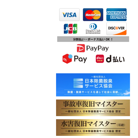
2023.10.13
第15回ふじみ野市産業まつりに出店
します
2023.10.09
チバテレビ「チバテレ稼ぐ力養成講
座・講座会員インタビュー」で弊社
代表 大屋のインタビューが紹介され
ました
2023.09.27
東北地方に初出店！秋田・能代店が
2023年10月1日オープン！