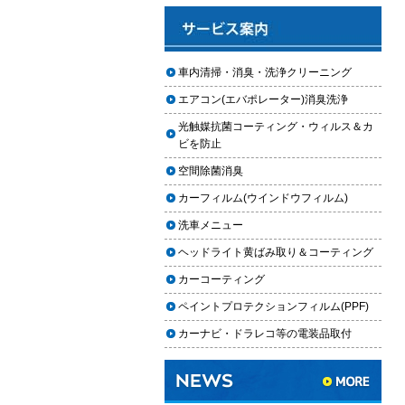
と費用
2025.12.03
車のフロントガラス交換の料金相
車内清掃・消臭・洗浄クリーニング
場と作業手順
エアコン(エバポレーター)消臭洗浄
2025.12.02
光触媒抗菌コーティング・ウィルス＆カ
車のドアロック修理の料金と作業
ビを防止
手順
空間除菌消臭
【2026年最新】車の花粉シミを
カーフィルム(ウインドウフィルム)
「科学」で制す。雨上がりの固着
を防ぐ「足軽加工」と抗酸化防衛
洗車メニュー
論
ヘッドライト黄ばみ取り＆コーティング
車内クリーニングは自分ででき
カーコーティング
る？DIY清掃と業者依頼の違い・限
ペイントプロテクションフィルム(PPF)
界を徹底解説
カーナビ・ドラレコ等の電装品取付
車内クリーニングで失敗する人の
共通点｜やってはいけない5つの判
断ミス