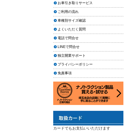
上に利用しやすく
お車引き取りサービス
ヘッドライト黄ばみ取りの料金相
2024.02.29
場｜イエローハット・オートバッ
ご利用の流れ
クス・専門店を徹底比較【2026年
2024年3月14日・臨時休業のお知らせ
車種別サイズ確認
版】
2023.12.21
よくいただく質問
【2026年版】イエローハットのカ
年末年始の予定（2023年-2024年）
ーフィルム料金はいくら？施工内
電話で問合せ
2023.11.26
容・相場・安くするコツ
LINEで問合せ
年末に「車も大掃除」をしようキャ
ンペーン
車のヘッドライト交換のタイミン
独立開業サポート
グと費用
2023.11.22
プライバシーポリシー
「＃埼玉」という埼玉県のお店や企
車のサスペンション交換の必要性
免責事項
業を紹介するサイトで紹介されまし
と費用
た
車のフロントガラス交換の料金相
2023.10.30
場と作業手順
コーティングが無料で利用できるチ
ャンス！X（旧Twitter）キャンペーン
車のドアロック修理の料金と作業
手順
2023.10.21
秋田県の「能代ポータル」にて得洗
隊を紹介いただきました
カードでもお支払いいただけます