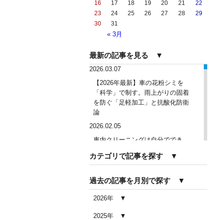
16
17
18
19
20
21
22
23
24
25
26
27
28
29
30
31
« 3月
最新の記事を見る ▼
2026.03.07
【2026年最新】車の花粉シミを
「科学」で制す。雨上がりの固着
を防ぐ「足軽加工」と抗酸化防衛
論
2026.02.05
車内クリーニングは自分ででき
る？DIY清掃と業者依頼の違い・限
カテゴリで記事を探す ▼
界を徹底解説
2026.02.04
過去の記事を月別で探す ▼
車内クリーニングで失敗する人の
共通点｜やってはいけない5つの判
2026年
断ミス
2025年