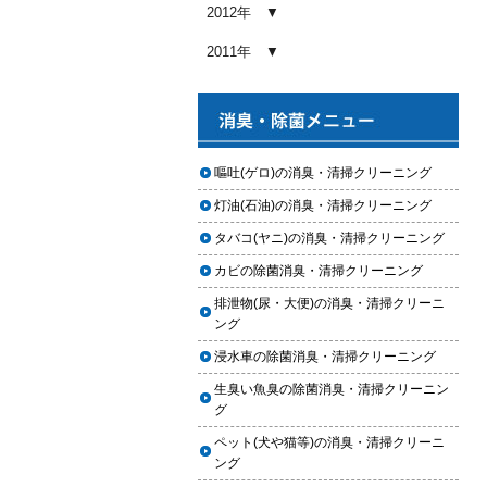
め内容と費用目安
2012年
2026.01.03
2011年
【2026年版】車内クリーニングの
料金相場はいくら？内容別・業者
別に徹底比較
2026.01.02
ヘッドライト黄ばみ取りの料金相
嘔吐(ゲロ)の消臭・清掃クリーニング
場｜イエローハット・オートバッ
灯油(石油)の消臭・清掃クリーニング
クス・専門店を徹底比較【2026年
版】
タバコ(ヤニ)の消臭・清掃クリーニング
2026.01.01
カビの除菌消臭・清掃クリーニング
【2026年版】イエローハットのカ
排泄物(尿・大便)の消臭・清掃クリーニ
ーフィルム料金はいくら？施工内
ング
容・相場・安くするコツ
浸水車の除菌消臭・清掃クリーニング
2025.12.05
生臭い魚臭の除菌消臭・清掃クリーニン
車のヘッドライト交換のタイミン
グ
グと費用
ペット(犬や猫等)の消臭・清掃クリーニ
2025.12.04
ング
車のサスペンション交換の必要性