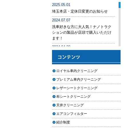
車内クリーニング業者の選び方｜
2025.05.01
後悔しないために必ず確認すべき5
埼玉本店・定休日変更のお知らせ
つのポイント
2024.07.07
車内クリーニングは意味ない？効
洗車好きな方に大人気！ナノトラク
果を感じない人が見落としている3
ションの製品が店頭で購入いただけ
つの原因
ます！
【2026年版】車内クリーニングは
2024.04.28
自分でできる？プロに頼むべき境
手洗い洗車専用の予約システムをリ
界線と失敗例
リース
【2026年版】車内の臭いが取れな
2024.04.25
ロイヤル車内クリーニング
い原因とは？タバコ・ペット・カ
2024年ゴールデンウィーク期間中の
ビ別の正しい対処法
プレミアム車内クリーニング
営業予定（埼玉本店・東京足立店・
秋田能代店）
【2026年版】車内クリーニングは
レザーシートクリーニング
どこまでやるべき？目的別おすす
2024.03.23
布シートクリーニング
め内容と費用目安
埼玉のFMラジオ・NACK5で取り上げ
天井クリーニング
ていただきました
【2026年版】車内クリーニングの
エアコンフィルター
料金相場はいくら？内容別・業者
2024.03.22
別に徹底比較
紹介制度
埼玉本店が東京方面からこれまで以