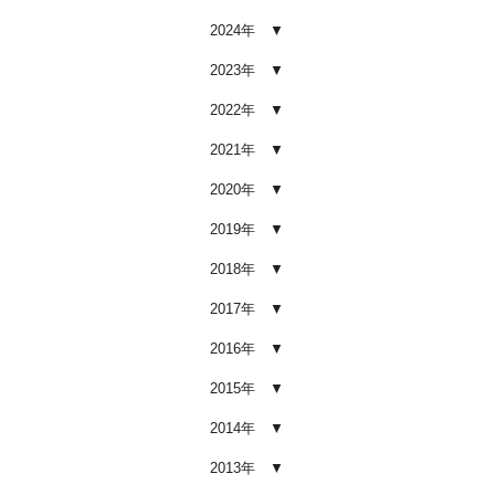
2026.02.03
2024年
車内クリーニング業者の選び方｜
後悔しないために必ず確認すべき5
2023年
つのポイント
2026.02.02
2022年
車内クリーニングは意味ない？効
2021年
果を感じない人が見落としている3
つの原因
2020年
2026.02.01
2019年
【2026年版】車内クリーニングは
自分でできる？プロに頼むべき境
2018年
界線と失敗例
2017年
2026.01.05
2016年
【2026年版】車内の臭いが取れな
い原因とは？タバコ・ペット・カ
2015年
ビ別の正しい対処法
2026.01.04
2014年
【2026年版】車内クリーニングは
2013年
どこまでやるべき？目的別おすす