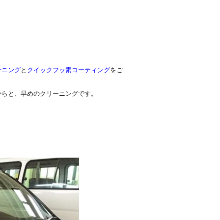
ーニング
と
クイックフッ素コーティング
をご
からと、早めのクリーニングです。