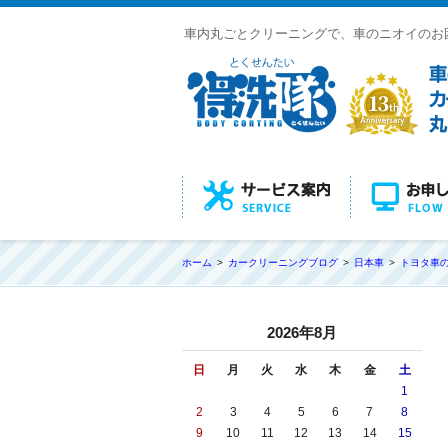
車内丸ごとクリーニングで、車のニオイのお
ホーム
カークリーニングブログ
日本車
トヨタ車
2026年8月
日
月
火
水
木
金
土
1
2
3
4
5
6
7
8
9
10
11
12
13
14
15