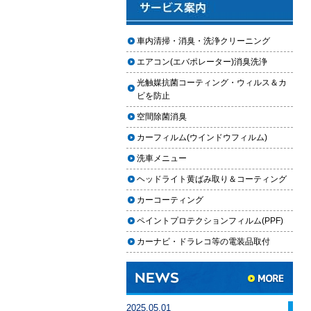
2025.12.03
車のフロントガラス交換の料金相
車内清掃・消臭・洗浄クリーニング
場と作業手順
エアコン(エバポレーター)消臭洗浄
2025.12.02
光触媒抗菌コーティング・ウィルス＆カ
車のドアロック修理の料金と作業
ビを防止
手順
空間除菌消臭
【2026年最新】車の花粉シミを
カーフィルム(ウインドウフィルム)
「科学」で制す。雨上がりの固着
を防ぐ「足軽加工」と抗酸化防衛
洗車メニュー
論
ヘッドライト黄ばみ取り＆コーティング
車内クリーニングは自分ででき
カーコーティング
る？DIY清掃と業者依頼の違い・限
ペイントプロテクションフィルム(PPF)
界を徹底解説
カーナビ・ドラレコ等の電装品取付
車内クリーニングで失敗する人の
共通点｜やってはいけない5つの判
断ミス
車内クリーニング業者の選び方｜
2025.05.01