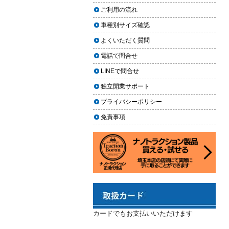
2024.02.29
場｜イエローハット・オートバッ
ご利用の流れ
クス・専門店を徹底比較【2026年
2024年3月14日・臨時休業のお知らせ
車種別サイズ確認
版】
2023.12.21
よくいただく質問
【2026年版】イエローハットのカ
年末年始の予定（2023年-2024年）
ーフィルム料金はいくら？施工内
電話で問合せ
2023.11.26
容・相場・安くするコツ
LINEで問合せ
年末に「車も大掃除」をしようキャ
ンペーン
車のヘッドライト交換のタイミン
独立開業サポート
グと費用
2023.11.22
プライバシーポリシー
「＃埼玉」という埼玉県のお店や企
車のサスペンション交換の必要性
免責事項
業を紹介するサイトで紹介されまし
と費用
た
車のフロントガラス交換の料金相
2023.10.30
場と作業手順
コーティングが無料で利用できるチ
ャンス！X（旧Twitter）キャンペーン
車のドアロック修理の料金と作業
手順
2023.10.21
秋田県の「能代ポータル」にて得洗
隊を紹介いただきました
カードでもお支払いいただけます
2023.10.13