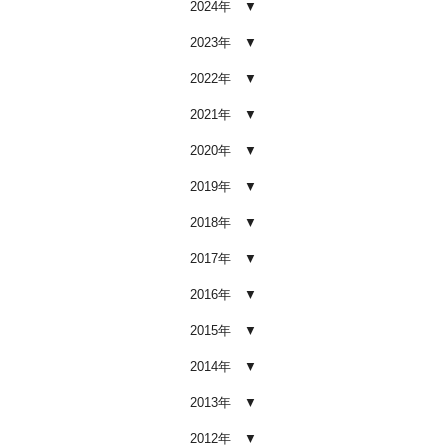
2024年
車内クリーニング業者の選び方｜
後悔しないために必ず確認すべき5
2023年
つのポイント
2026.02.02
2022年
車内クリーニングは意味ない？効
2021年
果を感じない人が見落としている3
つの原因
2020年
2026.02.01
2019年
【2026年版】車内クリーニングは
自分でできる？プロに頼むべき境
2018年
界線と失敗例
2017年
2026.01.05
2016年
【2026年版】車内の臭いが取れな
い原因とは？タバコ・ペット・カ
2015年
ビ別の正しい対処法
2026.01.04
2014年
【2026年版】車内クリーニングは
2013年
どこまでやるべき？目的別おすす
め内容と費用目安
2012年