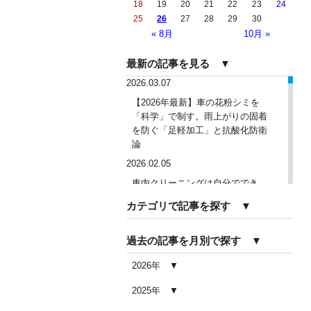
18
19
20
21
22
23
24
25
26
27
28
29
30
« 8月
10月 »
最新の記事を見る ▼
2026.03.07
【2026年最新】車の花粉シミを
「科学」で制す。雨上がりの固着
を防ぐ「足軽加工」と抗酸化防衛
論
2026.02.05
車内クリーニングは自分ででき
る？DIY清掃と業者依頼の違い・限
カテゴリで記事を探す ▼
界を徹底解説
2026.02.04
過去の記事を月別で探す ▼
車内クリーニングで失敗する人の
共通点｜やってはいけない5つの判
2026年
断ミス
2025年
2026.02.03