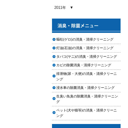
2026.01.03
2011年
【2026年版】車内クリーニングの
料金相場はいくら？内容別・業者
別に徹底比較
2026.01.02
ヘッドライト黄ばみ取りの料金相
嘔吐(ゲロ)の消臭・清掃クリーニング
場｜イエローハット・オートバッ
灯油(石油)の消臭・清掃クリーニング
クス・専門店を徹底比較【2026年
版】
タバコ(ヤニ)の消臭・清掃クリーニング
2026.01.01
カビの除菌消臭・清掃クリーニング
【2026年版】イエローハットのカ
排泄物(尿・大便)の消臭・清掃クリーニ
ーフィルム料金はいくら？施工内
ング
容・相場・安くするコツ
浸水車の除菌消臭・清掃クリーニング
2025.12.05
生臭い魚臭の除菌消臭・清掃クリーニン
車のヘッドライト交換のタイミン
グ
グと費用
ペット(犬や猫等)の消臭・清掃クリーニ
2025.12.04
ング
車のサスペンション交換の必要性
と費用