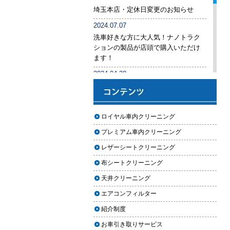
後悔しないために必ず確認すべき5
埼玉本店・定休日変更のお知らせ
つのポイント
2024.07.07
車内クリーニングは意味ない？効
洗車好きな方に大人気！ナノトラク
果を感じない人が見落としている3
ションの製品が店頭で購入いただけ
つの原因
ます！
【2026年版】車内クリーニングは
2024.04.28
自分でできる？プロに頼むべき境
手洗い洗車専用の予約システムをリ
界線と失敗例
リース
【2026年版】車内の臭いが取れな
2024.04.25
ロイヤル車内クリーニング
い原因とは？タバコ・ペット・カ
2024年ゴールデンウィーク期間中の
ビ別の正しい対処法
プレミアム車内クリーニング
営業予定（埼玉本店・東京足立店・
秋田能代店）
【2026年版】車内クリーニングは
レザーシートクリーニング
どこまでやるべき？目的別おすす
2024.03.23
布シートクリーニング
め内容と費用目安
埼玉のFMラジオ・NACK5で取り上げ
天井クリーニング
ていただきました
【2026年版】車内クリーニングの
エアコンフィルター
料金相場はいくら？内容別・業者
2024.03.22
別に徹底比較
紹介制度
埼玉本店が東京方面からこれまで以
上に利用しやすく
お車引き取りサービス
ヘッドライト黄ばみ取りの料金相