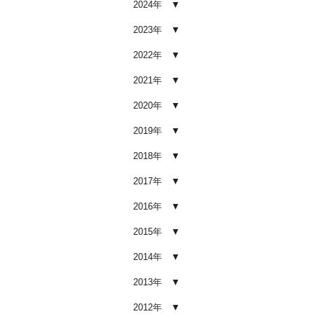
2024年
車内クリーニング業者の選び方｜
後悔しないために必ず確認すべき5
2023年
つのポイント
2026.02.02
2022年
車内クリーニングは意味ない？効
2021年
果を感じない人が見落としている3
つの原因
2020年
2026.02.01
2019年
【2026年版】車内クリーニングは
自分でできる？プロに頼むべき境
2018年
界線と失敗例
2017年
2026.01.05
2016年
【2026年版】車内の臭いが取れな
い原因とは？タバコ・ペット・カ
2015年
ビ別の正しい対処法
2026.01.04
2014年
【2026年版】車内クリーニングは
2013年
どこまでやるべき？目的別おすす
め内容と費用目安
2012年