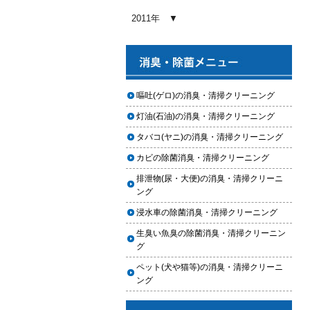
2026.01.03
2011年
【2026年版】車内クリーニングの
料金相場はいくら？内容別・業者
別に徹底比較
2026.01.02
ヘッドライト黄ばみ取りの料金相
嘔吐(ゲロ)の消臭・清掃クリーニング
場｜イエローハット・オートバッ
灯油(石油)の消臭・清掃クリーニング
クス・専門店を徹底比較【2026年
版】
タバコ(ヤニ)の消臭・清掃クリーニング
2026.01.01
カビの除菌消臭・清掃クリーニング
【2026年版】イエローハットのカ
排泄物(尿・大便)の消臭・清掃クリーニ
ーフィルム料金はいくら？施工内
ング
容・相場・安くするコツ
浸水車の除菌消臭・清掃クリーニング
2025.12.05
生臭い魚臭の除菌消臭・清掃クリーニン
車のヘッドライト交換のタイミン
グ
グと費用
ペット(犬や猫等)の消臭・清掃クリーニ
2025.12.04
ング
車のサスペンション交換の必要性
と費用