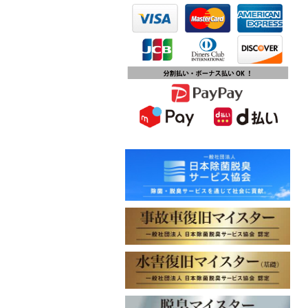
第15回ふじみ野市産業まつりに出店
します
2023.10.09
チバテレビ「チバテレ稼ぐ力養成講
座・講座会員インタビュー」で弊社
代表 大屋のインタビューが紹介され
ました
2023.09.27
東北地方に初出店！秋田・能代店が
2023年10月1日オープン！