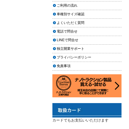
2024.02.29
場｜イエローハット・オートバッ
ご利用の流れ
クス・専門店を徹底比較【2026年
2024年3月14日・臨時休業のお知らせ
車種別サイズ確認
版】
2023.12.21
よくいただく質問
【2026年版】イエローハットのカ
年末年始の予定（2023年-2024年）
ーフィルム料金はいくら？施工内
電話で問合せ
2023.11.26
容・相場・安くするコツ
LINEで問合せ
年末に「車も大掃除」をしようキャ
ンペーン
車のヘッドライト交換のタイミン
独立開業サポート
グと費用
2023.11.22
プライバシーポリシー
「＃埼玉」という埼玉県のお店や企
車のサスペンション交換の必要性
免責事項
業を紹介するサイトで紹介されまし
と費用
た
車のフロントガラス交換の料金相
2023.10.30
場と作業手順
コーティングが無料で利用できるチ
ャンス！X（旧Twitter）キャンペーン
車のドアロック修理の料金と作業
手順
2023.10.21
秋田県の「能代ポータル」にて得洗
隊を紹介いただきました
カードでもお支払いいただけます
2023.10.13