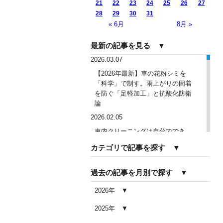
21
22
23
24
25
26
27
28
29
30
31
« 6月
8月 »
最新の記事を見る ▼
2026.03.07
【2026年最新】車の花粉シミを
「科学」で制す。雨上がりの固着
を防ぐ「足軽加工」と抗酸化防衛
論
2026.02.05
車内クリーニングは自分ででき
る？DIY清掃と業者依頼の違い・限
カテゴリで記事を探す ▼
界を徹底解説
2026.02.04
過去の記事を月別で探す ▼
車内クリーニングで失敗する人の
共通点｜やってはいけない5つの判
2026年
断ミス
2025年
2026.02.03