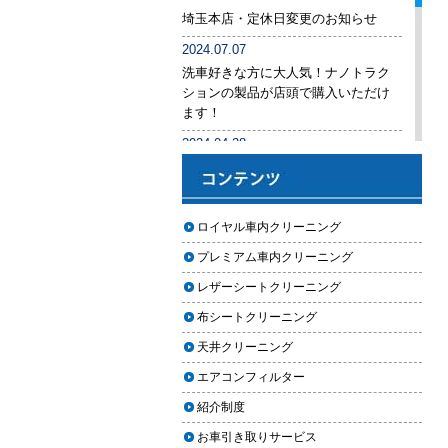
後悔しないために必ず確認すべき5
埼玉本店・定休日変更のお知らせ
つのポイント
2024.07.07
車内クリーニングは意味ない？効
洗車好きな方に大人気！ナノトラク
果を感じない人が見落としている3
ションの製品が店頭で購入いただけ
つの原因
ます！
【2026年版】車内クリーニングは
2024.04.28
自分でできる？プロに頼むべき境
手洗い洗車専用の予約システムをリ
界線と失敗例
リース
【2026年版】車内の臭いが取れな
2024.04.25
ロイヤル車内クリーニング
い原因とは？タバコ・ペット・カ
2024年ゴールデンウィーク期間中の
ビ別の正しい対処法
プレミアム車内クリーニング
営業予定（埼玉本店・東京足立店・
秋田能代店）
【2026年版】車内クリーニングは
レザーシートクリーニング
どこまでやるべき？目的別おすす
2024.03.23
布シートクリーニング
め内容と費用目安
埼玉のFMラジオ・NACK5で取り上げ
天井クリーニング
ていただきました
【2026年版】車内クリーニングの
エアコンフィルター
料金相場はいくら？内容別・業者
2024.03.22
別に徹底比較
紹介制度
埼玉本店が東京方面からこれまで以
上に利用しやすく
お車引き取りサービス
ヘッドライト黄ばみ取りの料金相