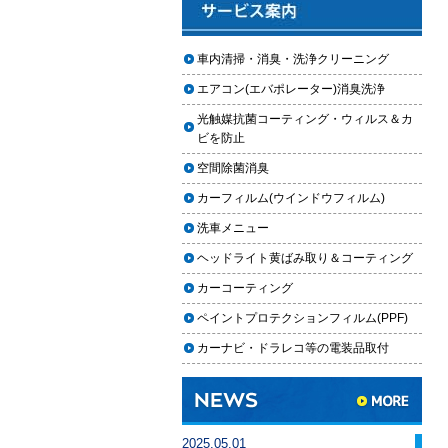
2025.12.03
車のフロントガラス交換の料金相
車内清掃・消臭・洗浄クリーニング
場と作業手順
エアコン(エバポレーター)消臭洗浄
2025.12.02
光触媒抗菌コーティング・ウィルス＆カ
車のドアロック修理の料金と作業
ビを防止
手順
空間除菌消臭
【2026年最新】車の花粉シミを
カーフィルム(ウインドウフィルム)
「科学」で制す。雨上がりの固着
を防ぐ「足軽加工」と抗酸化防衛
洗車メニュー
論
ヘッドライト黄ばみ取り＆コーティング
車内クリーニングは自分ででき
カーコーティング
る？DIY清掃と業者依頼の違い・限
ペイントプロテクションフィルム(PPF)
界を徹底解説
カーナビ・ドラレコ等の電装品取付
車内クリーニングで失敗する人の
共通点｜やってはいけない5つの判
断ミス
車内クリーニング業者の選び方｜
2025.05.01