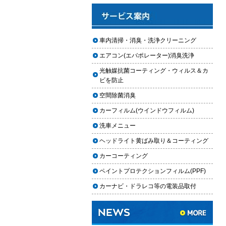
と費用
2025.12.03
車のフロントガラス交換の料金相
車内清掃・消臭・洗浄クリーニング
場と作業手順
エアコン(エバポレーター)消臭洗浄
2025.12.02
光触媒抗菌コーティング・ウィルス＆カ
車のドアロック修理の料金と作業
ビを防止
手順
空間除菌消臭
【2026年最新】車の花粉シミを
カーフィルム(ウインドウフィルム)
「科学」で制す。雨上がりの固着
を防ぐ「足軽加工」と抗酸化防衛
洗車メニュー
論
ヘッドライト黄ばみ取り＆コーティング
車内クリーニングは自分ででき
カーコーティング
る？DIY清掃と業者依頼の違い・限
ペイントプロテクションフィルム(PPF)
界を徹底解説
カーナビ・ドラレコ等の電装品取付
車内クリーニングで失敗する人の
共通点｜やってはいけない5つの判
断ミス