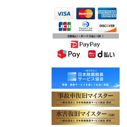
2023.10.13
第15回ふじみ野市産業まつりに出店
します
2023.10.09
チバテレビ「チバテレ稼ぐ力養成講
座・講座会員インタビュー」で弊社
代表 大屋のインタビューが紹介され
ました
2023.09.27
東北地方に初出店！秋田・能代店が
2023年10月1日オープン！