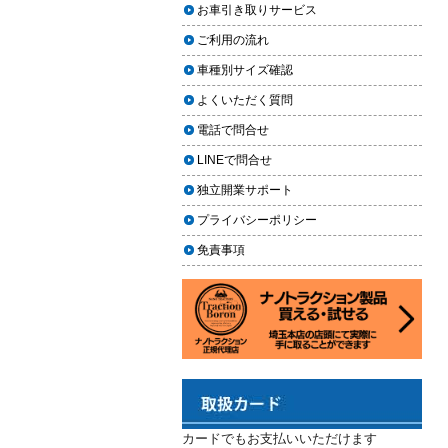
上に利用しやすく
お車引き取りサービス
ヘッドライト黄ばみ取りの料金相
2024.02.29
場｜イエローハット・オートバッ
ご利用の流れ
クス・専門店を徹底比較【2026年
2024年3月14日・臨時休業のお知らせ
車種別サイズ確認
版】
2023.12.21
よくいただく質問
【2026年版】イエローハットのカ
年末年始の予定（2023年-2024年）
ーフィルム料金はいくら？施工内
電話で問合せ
2023.11.26
容・相場・安くするコツ
LINEで問合せ
年末に「車も大掃除」をしようキャ
ンペーン
車のヘッドライト交換のタイミン
独立開業サポート
グと費用
2023.11.22
プライバシーポリシー
「＃埼玉」という埼玉県のお店や企
車のサスペンション交換の必要性
免責事項
業を紹介するサイトで紹介されまし
と費用
た
車のフロントガラス交換の料金相
2023.10.30
場と作業手順
コーティングが無料で利用できるチ
ャンス！X（旧Twitter）キャンペーン
車のドアロック修理の料金と作業
手順
2023.10.21
秋田県の「能代ポータル」にて得洗
隊を紹介いただきました
カードでもお支払いいただけます