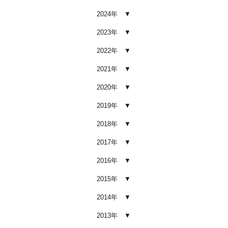
2026.02.03
2024年
車内クリーニング業者の選び方｜
後悔しないために必ず確認すべき5
2023年
つのポイント
2026.02.02
2022年
車内クリーニングは意味ない？効
2021年
果を感じない人が見落としている3
つの原因
2020年
2026.02.01
2019年
【2026年版】車内クリーニングは
自分でできる？プロに頼むべき境
2018年
界線と失敗例
2017年
2026.01.05
2016年
【2026年版】車内の臭いが取れな
い原因とは？タバコ・ペット・カ
2015年
ビ別の正しい対処法
2026.01.04
2014年
【2026年版】車内クリーニングは
2013年
どこまでやるべき？目的別おすす