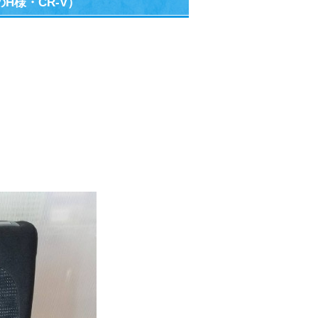
様・CR-V）