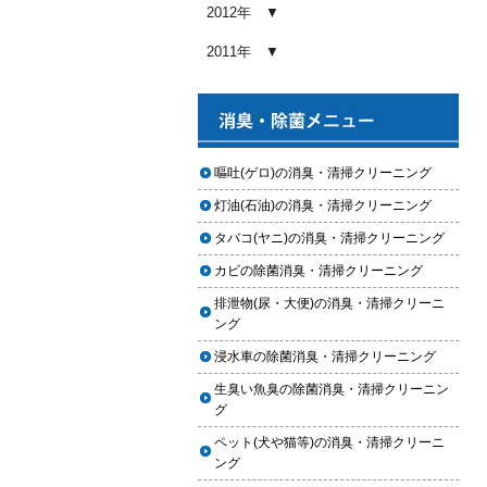
め内容と費用目安
2012年
2026.01.03
2011年
【2026年版】車内クリーニングの
料金相場はいくら？内容別・業者
別に徹底比較
2026.01.02
ヘッドライト黄ばみ取りの料金相
嘔吐(ゲロ)の消臭・清掃クリーニング
場｜イエローハット・オートバッ
灯油(石油)の消臭・清掃クリーニング
クス・専門店を徹底比較【2026年
版】
タバコ(ヤニ)の消臭・清掃クリーニング
2026.01.01
カビの除菌消臭・清掃クリーニング
【2026年版】イエローハットのカ
排泄物(尿・大便)の消臭・清掃クリーニ
ーフィルム料金はいくら？施工内
ング
容・相場・安くするコツ
浸水車の除菌消臭・清掃クリーニング
2025.12.05
生臭い魚臭の除菌消臭・清掃クリーニン
車のヘッドライト交換のタイミン
グ
グと費用
ペット(犬や猫等)の消臭・清掃クリーニ
2025.12.04
ング
車のサスペンション交換の必要性