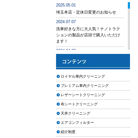
車内クリーニング業者の選び方｜
2025.05.01
後悔しないために必ず確認すべき5
埼玉本店・定休日変更のお知らせ
つのポイント
2024.07.07
車内クリーニングは意味ない？効
洗車好きな方に大人気！ナノトラク
果を感じない人が見落としている3
ションの製品が店頭で購入いただけ
つの原因
ます！
【2026年版】車内クリーニングは
2024.04.28
自分でできる？プロに頼むべき境
手洗い洗車専用の予約システムをリ
界線と失敗例
リース
【2026年版】車内の臭いが取れな
2024.04.25
ロイヤル車内クリーニング
い原因とは？タバコ・ペット・カ
2024年ゴールデンウィーク期間中の
ビ別の正しい対処法
プレミアム車内クリーニング
営業予定（埼玉本店・東京足立店・
秋田能代店）
【2026年版】車内クリーニングは
レザーシートクリーニング
どこまでやるべき？目的別おすす
2024.03.23
布シートクリーニング
め内容と費用目安
埼玉のFMラジオ・NACK5で取り上げ
天井クリーニング
ていただきました
【2026年版】車内クリーニングの
エアコンフィルター
料金相場はいくら？内容別・業者
2024.03.22
別に徹底比較
紹介制度
埼玉本店が東京方面からこれまで以