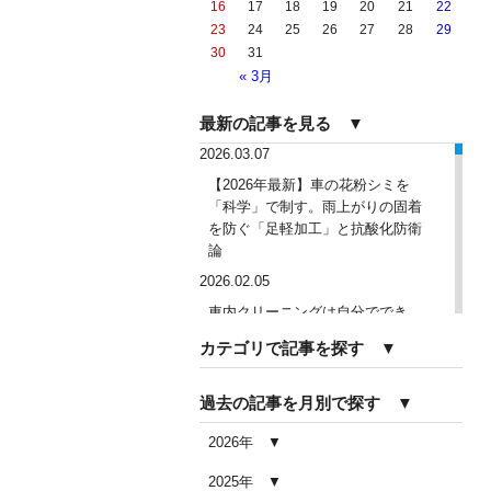
16
17
18
19
20
21
22
23
24
25
26
27
28
29
30
31
« 3月
最新の記事を見る ▼
2026.03.07
【2026年最新】車の花粉シミを
「科学」で制す。雨上がりの固着
を防ぐ「足軽加工」と抗酸化防衛
論
2026.02.05
車内クリーニングは自分ででき
る？DIY清掃と業者依頼の違い・限
カテゴリで記事を探す ▼
界を徹底解説
2026.02.04
過去の記事を月別で探す ▼
車内クリーニングで失敗する人の
共通点｜やってはいけない5つの判
2026年
断ミス
2025年