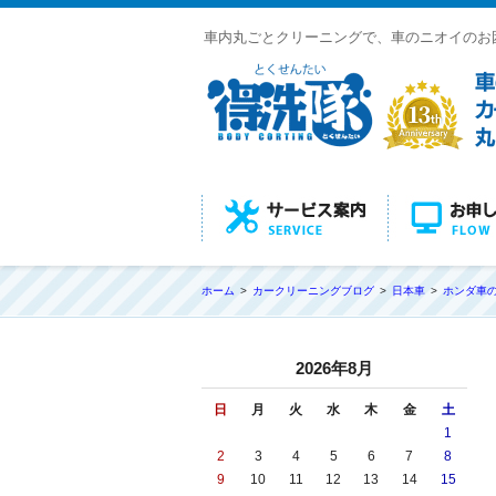
車内丸ごとクリーニングで、車のニオイのお
ホーム
カークリーニングブログ
日本車
ホンダ車
2026年8月
日
月
火
水
木
金
土
1
2
3
4
5
6
7
8
9
10
11
12
13
14
15