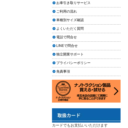
上に利用しやすく
お車引き取りサービス
ヘッドライト黄ばみ取りの料金相
2024.02.29
場｜イエローハット・オートバッ
ご利用の流れ
クス・専門店を徹底比較【2026年
2024年3月14日・臨時休業のお知らせ
車種別サイズ確認
版】
2023.12.21
よくいただく質問
【2026年版】イエローハットのカ
年末年始の予定（2023年-2024年）
ーフィルム料金はいくら？施工内
電話で問合せ
2023.11.26
容・相場・安くするコツ
LINEで問合せ
年末に「車も大掃除」をしようキャ
ンペーン
車のヘッドライト交換のタイミン
独立開業サポート
グと費用
2023.11.22
プライバシーポリシー
「＃埼玉」という埼玉県のお店や企
車のサスペンション交換の必要性
免責事項
業を紹介するサイトで紹介されまし
と費用
た
車のフロントガラス交換の料金相
2023.10.30
場と作業手順
コーティングが無料で利用できるチ
ャンス！X（旧Twitter）キャンペーン
車のドアロック修理の料金と作業
手順
2023.10.21
秋田県の「能代ポータル」にて得洗
隊を紹介いただきました
カードでもお支払いいただけます