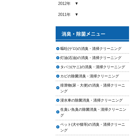
め内容と費用目安
2012年
2026.01.03
2011年
【2026年版】車内クリーニングの
料金相場はいくら？内容別・業者
別に徹底比較
2026.01.02
ヘッドライト黄ばみ取りの料金相
嘔吐(ゲロ)の消臭・清掃クリーニング
場｜イエローハット・オートバッ
灯油(石油)の消臭・清掃クリーニング
クス・専門店を徹底比較【2026年
版】
タバコ(ヤニ)の消臭・清掃クリーニング
2026.01.01
カビの除菌消臭・清掃クリーニング
【2026年版】イエローハットのカ
排泄物(尿・大便)の消臭・清掃クリーニ
ーフィルム料金はいくら？施工内
ング
容・相場・安くするコツ
浸水車の除菌消臭・清掃クリーニング
2025.12.05
生臭い魚臭の除菌消臭・清掃クリーニン
車のヘッドライト交換のタイミン
グ
グと費用
ペット(犬や猫等)の消臭・清掃クリーニ
2025.12.04
ング
車のサスペンション交換の必要性