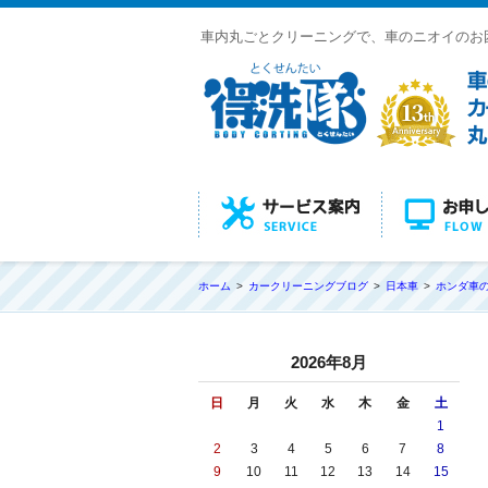
車内丸ごとクリーニングで、車のニオイのお
ホーム
カークリーニングブログ
日本車
ホンダ車
2026年8月
日
月
火
水
木
金
土
1
2
3
4
5
6
7
8
9
10
11
12
13
14
15