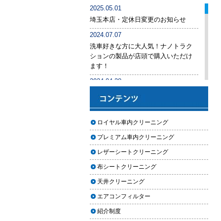
車内クリーニング業者の選び方｜
2025.05.01
後悔しないために必ず確認すべき5
埼玉本店・定休日変更のお知らせ
つのポイント
2024.07.07
車内クリーニングは意味ない？効
洗車好きな方に大人気！ナノトラク
果を感じない人が見落としている3
ションの製品が店頭で購入いただけ
つの原因
ます！
【2026年版】車内クリーニングは
2024.04.28
自分でできる？プロに頼むべき境
手洗い洗車専用の予約システムをリ
界線と失敗例
リース
【2026年版】車内の臭いが取れな
2024.04.25
ロイヤル車内クリーニング
い原因とは？タバコ・ペット・カ
2024年ゴールデンウィーク期間中の
ビ別の正しい対処法
プレミアム車内クリーニング
営業予定（埼玉本店・東京足立店・
秋田能代店）
【2026年版】車内クリーニングは
レザーシートクリーニング
どこまでやるべき？目的別おすす
2024.03.23
布シートクリーニング
め内容と費用目安
埼玉のFMラジオ・NACK5で取り上げ
天井クリーニング
ていただきました
【2026年版】車内クリーニングの
エアコンフィルター
料金相場はいくら？内容別・業者
2024.03.22
別に徹底比較
紹介制度
埼玉本店が東京方面からこれまで以