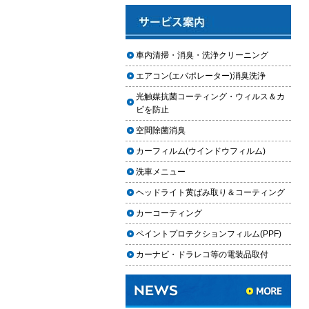
と費用
2025.12.03
車のフロントガラス交換の料金相
車内清掃・消臭・洗浄クリーニング
場と作業手順
エアコン(エバポレーター)消臭洗浄
2025.12.02
光触媒抗菌コーティング・ウィルス＆カ
車のドアロック修理の料金と作業
ビを防止
手順
空間除菌消臭
【2026年最新】車の花粉シミを
カーフィルム(ウインドウフィルム)
「科学」で制す。雨上がりの固着
を防ぐ「足軽加工」と抗酸化防衛
洗車メニュー
論
ヘッドライト黄ばみ取り＆コーティング
車内クリーニングは自分ででき
カーコーティング
る？DIY清掃と業者依頼の違い・限
ペイントプロテクションフィルム(PPF)
界を徹底解説
カーナビ・ドラレコ等の電装品取付
車内クリーニングで失敗する人の
共通点｜やってはいけない5つの判
断ミス