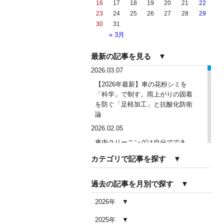
16
17
18
19
20
21
22
23
24
25
26
27
28
29
30
31
« 3月
最新の記事を見る ▼
2026.03.07
【2026年最新】車の花粉シミを
「科学」で制す。雨上がりの固着
を防ぐ「足軽加工」と抗酸化防衛
論
2026.02.05
車内クリーニングは自分ででき
る？DIY清掃と業者依頼の違い・限
カテゴリで記事を探す ▼
界を徹底解説
2026.02.04
過去の記事を月別で探す ▼
車内クリーニングで失敗する人の
共通点｜やってはいけない5つの判
2026年
断ミス
2025年