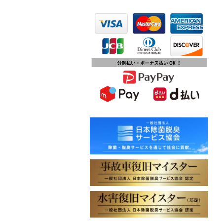
2023.10.13
第15回ふじみ野市産業まつりに出店
します
2023.10.09
チバテレビ「チバテレ稼ぐ力養成講
座・講座会員インタビュー」で弊社
代表 大屋のインタビューが紹介され
ました
2023.09.27
東北地方に初出店！秋田・能代店が
2023年10月1日オープン！