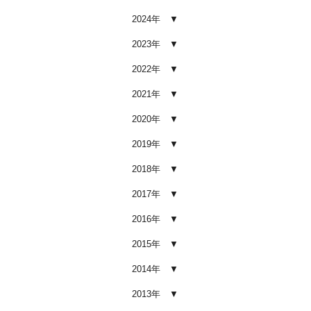
2026.02.03
2024年
車内クリーニング業者の選び方｜
後悔しないために必ず確認すべき5
2023年
つのポイント
2026.02.02
2022年
車内クリーニングは意味ない？効
2021年
果を感じない人が見落としている3
つの原因
2020年
2026.02.01
2019年
【2026年版】車内クリーニングは
自分でできる？プロに頼むべき境
2018年
界線と失敗例
2017年
2026.01.05
2016年
【2026年版】車内の臭いが取れな
い原因とは？タバコ・ペット・カ
2015年
ビ別の正しい対処法
2026.01.04
2014年
【2026年版】車内クリーニングは
2013年
どこまでやるべき？目的別おすす