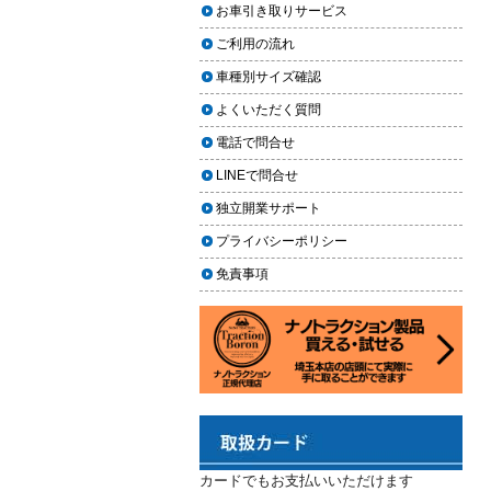
上に利用しやすく
お車引き取りサービス
ヘッドライト黄ばみ取りの料金相
2024.02.29
場｜イエローハット・オートバッ
ご利用の流れ
クス・専門店を徹底比較【2026年
2024年3月14日・臨時休業のお知らせ
車種別サイズ確認
版】
2023.12.21
よくいただく質問
【2026年版】イエローハットのカ
年末年始の予定（2023年-2024年）
ーフィルム料金はいくら？施工内
電話で問合せ
2023.11.26
容・相場・安くするコツ
LINEで問合せ
年末に「車も大掃除」をしようキャ
ンペーン
車のヘッドライト交換のタイミン
独立開業サポート
グと費用
2023.11.22
プライバシーポリシー
「＃埼玉」という埼玉県のお店や企
車のサスペンション交換の必要性
免責事項
業を紹介するサイトで紹介されまし
と費用
た
車のフロントガラス交換の料金相
2023.10.30
場と作業手順
コーティングが無料で利用できるチ
ャンス！X（旧Twitter）キャンペーン
車のドアロック修理の料金と作業
手順
2023.10.21
秋田県の「能代ポータル」にて得洗
隊を紹介いただきました
カードでもお支払いいただけます