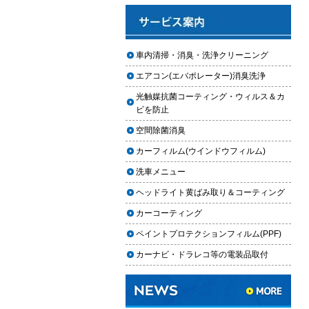
と費用
2025.12.03
車のフロントガラス交換の料金相
車内清掃・消臭・洗浄クリーニング
場と作業手順
エアコン(エバポレーター)消臭洗浄
2025.12.02
光触媒抗菌コーティング・ウィルス＆カ
車のドアロック修理の料金と作業
ビを防止
手順
空間除菌消臭
【2026年最新】車の花粉シミを
カーフィルム(ウインドウフィルム)
「科学」で制す。雨上がりの固着
を防ぐ「足軽加工」と抗酸化防衛
洗車メニュー
論
ヘッドライト黄ばみ取り＆コーティング
車内クリーニングは自分ででき
カーコーティング
る？DIY清掃と業者依頼の違い・限
ペイントプロテクションフィルム(PPF)
界を徹底解説
カーナビ・ドラレコ等の電装品取付
車内クリーニングで失敗する人の
共通点｜やってはいけない5つの判
断ミス