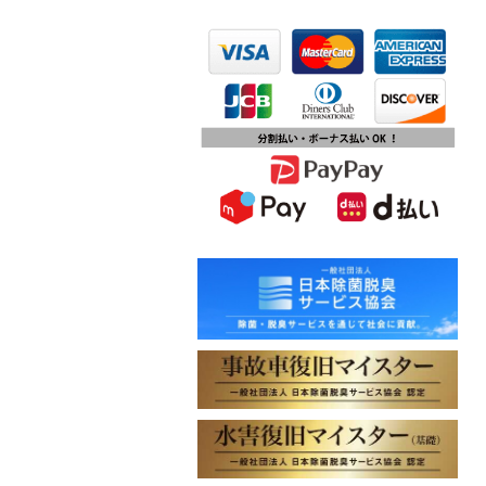
2023.10.13
第15回ふじみ野市産業まつりに出店
します
2023.10.09
チバテレビ「チバテレ稼ぐ力養成講
座・講座会員インタビュー」で弊社
代表 大屋のインタビューが紹介され
ました
2023.09.27
東北地方に初出店！秋田・能代店が
2023年10月1日オープン！