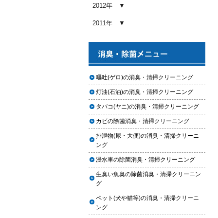
め内容と費用目安
2012年
2026.01.03
2011年
【2026年版】車内クリーニングの
料金相場はいくら？内容別・業者
別に徹底比較
2026.01.02
ヘッドライト黄ばみ取りの料金相
嘔吐(ゲロ)の消臭・清掃クリーニング
場｜イエローハット・オートバッ
灯油(石油)の消臭・清掃クリーニング
クス・専門店を徹底比較【2026年
版】
タバコ(ヤニ)の消臭・清掃クリーニング
2026.01.01
カビの除菌消臭・清掃クリーニング
【2026年版】イエローハットのカ
排泄物(尿・大便)の消臭・清掃クリーニ
ーフィルム料金はいくら？施工内
ング
容・相場・安くするコツ
浸水車の除菌消臭・清掃クリーニング
2025.12.05
生臭い魚臭の除菌消臭・清掃クリーニン
車のヘッドライト交換のタイミン
グ
グと費用
ペット(犬や猫等)の消臭・清掃クリーニ
2025.12.04
ング
車のサスペンション交換の必要性