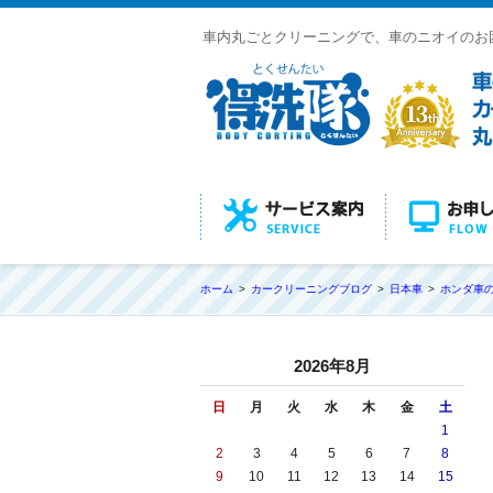
車内丸ごとクリーニングで、車のニオイのお
ホーム
カークリーニングブログ
日本車
ホンダ車
2026年8月
日
月
火
水
木
金
土
1
2
3
4
5
6
7
8
9
10
11
12
13
14
15