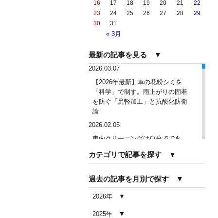
16
17
18
19
20
21
22
23
24
25
26
27
28
29
30
31
« 3月
最新の記事を見る ▼
2026.03.07
【2026年最新】車の花粉シミを
「科学」で制す。雨上がりの固着
を防ぐ「足軽加工」と抗酸化防衛
論
2026.02.05
車内クリーニングは自分ででき
る？DIY清掃と業者依頼の違い・限
カテゴリで記事を探す ▼
界を徹底解説
2026.02.04
過去の記事を月別で探す ▼
車内クリーニングで失敗する人の
共通点｜やってはいけない5つの判
2026年
断ミス
2025年