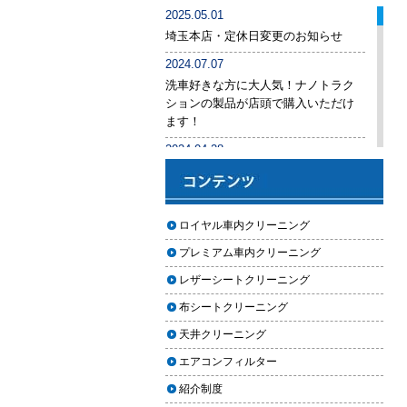
車内クリーニング業者の選び方｜
2025.05.01
後悔しないために必ず確認すべき5
埼玉本店・定休日変更のお知らせ
つのポイント
2024.07.07
車内クリーニングは意味ない？効
洗車好きな方に大人気！ナノトラク
果を感じない人が見落としている3
ションの製品が店頭で購入いただけ
つの原因
ます！
【2026年版】車内クリーニングは
2024.04.28
自分でできる？プロに頼むべき境
手洗い洗車専用の予約システムをリ
界線と失敗例
リース
【2026年版】車内の臭いが取れな
2024.04.25
ロイヤル車内クリーニング
い原因とは？タバコ・ペット・カ
2024年ゴールデンウィーク期間中の
ビ別の正しい対処法
プレミアム車内クリーニング
営業予定（埼玉本店・東京足立店・
秋田能代店）
【2026年版】車内クリーニングは
レザーシートクリーニング
どこまでやるべき？目的別おすす
2024.03.23
布シートクリーニング
め内容と費用目安
埼玉のFMラジオ・NACK5で取り上げ
天井クリーニング
ていただきました
【2026年版】車内クリーニングの
エアコンフィルター
料金相場はいくら？内容別・業者
2024.03.22
別に徹底比較
紹介制度
埼玉本店が東京方面からこれまで以