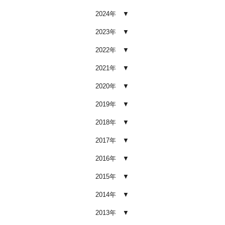
2026.02.03
2024年
車内クリーニング業者の選び方｜
後悔しないために必ず確認すべき5
2023年
つのポイント
2026.02.02
2022年
車内クリーニングは意味ない？効
2021年
果を感じない人が見落としている3
つの原因
2020年
2026.02.01
2019年
【2026年版】車内クリーニングは
自分でできる？プロに頼むべき境
2018年
界線と失敗例
2017年
2026.01.05
2016年
【2026年版】車内の臭いが取れな
い原因とは？タバコ・ペット・カ
2015年
ビ別の正しい対処法
2026.01.04
2014年
【2026年版】車内クリーニングは
2013年
どこまでやるべき？目的別おすす