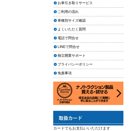
上に利用しやすく
お車引き取りサービス
ヘッドライト黄ばみ取りの料金相
2024.02.29
場｜イエローハット・オートバッ
ご利用の流れ
クス・専門店を徹底比較【2026年
2024年3月14日・臨時休業のお知らせ
車種別サイズ確認
版】
2023.12.21
よくいただく質問
【2026年版】イエローハットのカ
年末年始の予定（2023年-2024年）
ーフィルム料金はいくら？施工内
電話で問合せ
2023.11.26
容・相場・安くするコツ
LINEで問合せ
年末に「車も大掃除」をしようキャ
ンペーン
車のヘッドライト交換のタイミン
独立開業サポート
グと費用
2023.11.22
プライバシーポリシー
「＃埼玉」という埼玉県のお店や企
車のサスペンション交換の必要性
免責事項
業を紹介するサイトで紹介されまし
と費用
た
車のフロントガラス交換の料金相
2023.10.30
場と作業手順
コーティングが無料で利用できるチ
ャンス！X（旧Twitter）キャンペーン
車のドアロック修理の料金と作業
手順
2023.10.21
秋田県の「能代ポータル」にて得洗
隊を紹介いただきました
カードでもお支払いいただけます