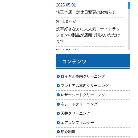
車内クリーニング業者の選び方｜
2025.05.01
後悔しないために必ず確認すべき5
埼玉本店・定休日変更のお知らせ
つのポイント
2024.07.07
車内クリーニングは意味ない？効
洗車好きな方に大人気！ナノトラク
果を感じない人が見落としている3
ションの製品が店頭で購入いただけ
つの原因
ます！
【2026年版】車内クリーニングは
2024.04.28
自分でできる？プロに頼むべき境
手洗い洗車専用の予約システムをリ
界線と失敗例
リース
【2026年版】車内の臭いが取れな
2024.04.25
ロイヤル車内クリーニング
い原因とは？タバコ・ペット・カ
2024年ゴールデンウィーク期間中の
ビ別の正しい対処法
プレミアム車内クリーニング
営業予定（埼玉本店・東京足立店・
秋田能代店）
【2026年版】車内クリーニングは
レザーシートクリーニング
どこまでやるべき？目的別おすす
2024.03.23
布シートクリーニング
め内容と費用目安
埼玉のFMラジオ・NACK5で取り上げ
天井クリーニング
ていただきました
【2026年版】車内クリーニングの
エアコンフィルター
料金相場はいくら？内容別・業者
2024.03.22
別に徹底比較
紹介制度
埼玉本店が東京方面からこれまで以