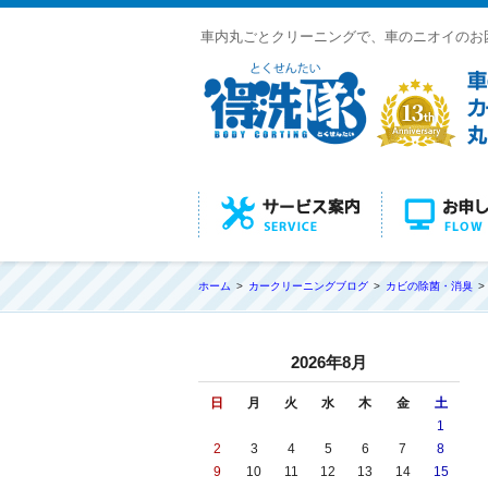
車内丸ごとクリーニングで、車のニオイのお
ホーム
カークリーニングブログ
カビの除菌・消臭
2026年8月
日
月
火
水
木
金
土
1
2
3
4
5
6
7
8
9
10
11
12
13
14
15