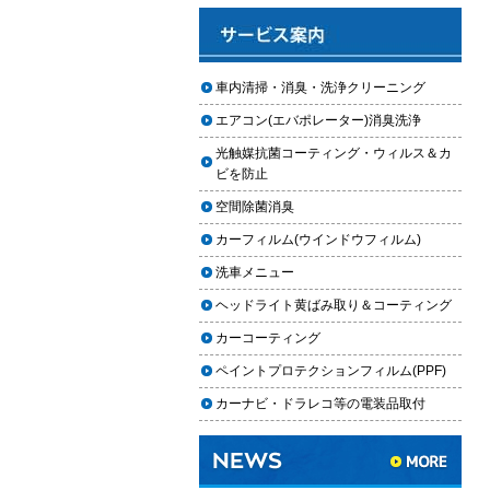
と費用
2025.12.03
車のフロントガラス交換の料金相
車内清掃・消臭・洗浄クリーニング
場と作業手順
エアコン(エバポレーター)消臭洗浄
2025.12.02
光触媒抗菌コーティング・ウィルス＆カ
車のドアロック修理の料金と作業
ビを防止
手順
空間除菌消臭
【2026年最新】車の花粉シミを
カーフィルム(ウインドウフィルム)
「科学」で制す。雨上がりの固着
を防ぐ「足軽加工」と抗酸化防衛
洗車メニュー
論
ヘッドライト黄ばみ取り＆コーティング
車内クリーニングは自分ででき
カーコーティング
る？DIY清掃と業者依頼の違い・限
ペイントプロテクションフィルム(PPF)
界を徹底解説
カーナビ・ドラレコ等の電装品取付
車内クリーニングで失敗する人の
共通点｜やってはいけない5つの判
断ミス