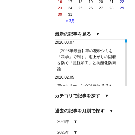
16
17
18
19
20
21
22
23
24
25
26
27
28
29
30
31
« 3月
最新の記事を見る ▼
2026.03.07
【2026年最新】車の花粉シミを
「科学」で制す。雨上がりの固着
を防ぐ「足軽加工」と抗酸化防衛
論
2026.02.05
車内クリーニングは自分ででき
る？DIY清掃と業者依頼の違い・限
カテゴリで記事を探す ▼
界を徹底解説
2026.02.04
過去の記事を月別で探す ▼
車内クリーニングで失敗する人の
共通点｜やってはいけない5つの判
2026年
断ミス
2025年