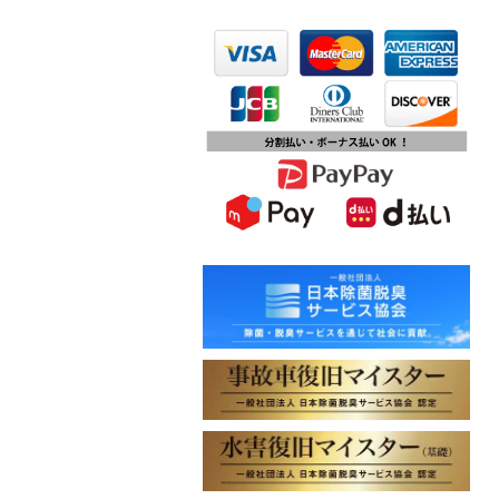
2023.10.13
第15回ふじみ野市産業まつりに出店
します
2023.10.09
チバテレビ「チバテレ稼ぐ力養成講
座・講座会員インタビュー」で弊社
代表 大屋のインタビューが紹介され
ました
2023.09.27
東北地方に初出店！秋田・能代店が
2023年10月1日オープン！