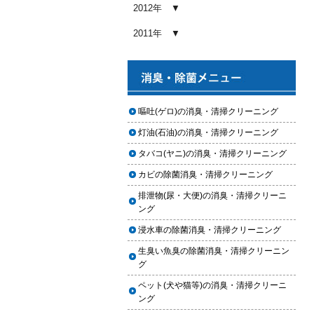
め内容と費用目安
2012年
2026.01.03
2011年
【2026年版】車内クリーニングの
料金相場はいくら？内容別・業者
別に徹底比較
2026.01.02
ヘッドライト黄ばみ取りの料金相
嘔吐(ゲロ)の消臭・清掃クリーニング
場｜イエローハット・オートバッ
灯油(石油)の消臭・清掃クリーニング
クス・専門店を徹底比較【2026年
版】
タバコ(ヤニ)の消臭・清掃クリーニング
2026.01.01
カビの除菌消臭・清掃クリーニング
【2026年版】イエローハットのカ
排泄物(尿・大便)の消臭・清掃クリーニ
ーフィルム料金はいくら？施工内
ング
容・相場・安くするコツ
浸水車の除菌消臭・清掃クリーニング
2025.12.05
生臭い魚臭の除菌消臭・清掃クリーニン
車のヘッドライト交換のタイミン
グ
グと費用
ペット(犬や猫等)の消臭・清掃クリーニ
2025.12.04
ング
車のサスペンション交換の必要性