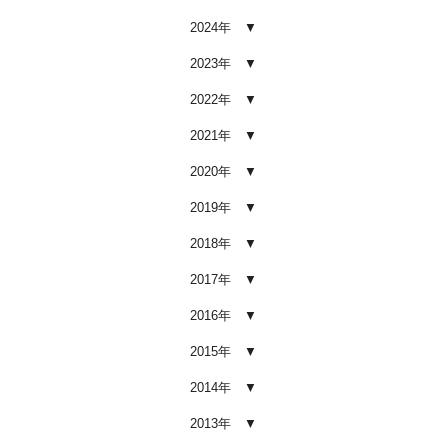
2026.02.03
2024年
車内クリーニング業者の選び方｜
後悔しないために必ず確認すべき5
2023年
つのポイント
2026.02.02
2022年
車内クリーニングは意味ない？効
2021年
果を感じない人が見落としている3
つの原因
2020年
2026.02.01
2019年
【2026年版】車内クリーニングは
自分でできる？プロに頼むべき境
2018年
界線と失敗例
2017年
2026.01.05
2016年
【2026年版】車内の臭いが取れな
い原因とは？タバコ・ペット・カ
2015年
ビ別の正しい対処法
2026.01.04
2014年
【2026年版】車内クリーニングは
2013年
どこまでやるべき？目的別おすす