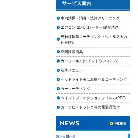
2025.12.03
車のフロントガラス交換の料金相
車内清掃・消臭・洗浄クリーニング
場と作業手順
エアコン(エバポレーター)消臭洗浄
2025.12.02
光触媒抗菌コーティング・ウィルス＆カ
車のドアロック修理の料金と作業
ビを防止
手順
空間除菌消臭
【2026年最新】車の花粉シミを
カーフィルム(ウインドウフィルム)
「科学」で制す。雨上がりの固着
を防ぐ「足軽加工」と抗酸化防衛
洗車メニュー
論
ヘッドライト黄ばみ取り＆コーティング
車内クリーニングは自分ででき
カーコーティング
る？DIY清掃と業者依頼の違い・限
ペイントプロテクションフィルム(PPF)
界を徹底解説
カーナビ・ドラレコ等の電装品取付
車内クリーニングで失敗する人の
共通点｜やってはいけない5つの判
断ミス
車内クリーニング業者の選び方｜
2025.05.01