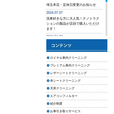
後悔しないために必ず確認すべき5
埼玉本店・定休日変更のお知らせ
つのポイント
2024.07.07
車内クリーニングは意味ない？効
洗車好きな方に大人気！ナノトラク
果を感じない人が見落としている3
ションの製品が店頭で購入いただけ
つの原因
ます！
【2026年版】車内クリーニングは
2024.04.28
自分でできる？プロに頼むべき境
手洗い洗車専用の予約システムをリ
界線と失敗例
リース
【2026年版】車内の臭いが取れな
2024.04.25
ロイヤル車内クリーニング
い原因とは？タバコ・ペット・カ
2024年ゴールデンウィーク期間中の
ビ別の正しい対処法
プレミアム車内クリーニング
営業予定（埼玉本店・東京足立店・
秋田能代店）
【2026年版】車内クリーニングは
レザーシートクリーニング
どこまでやるべき？目的別おすす
2024.03.23
布シートクリーニング
め内容と費用目安
埼玉のFMラジオ・NACK5で取り上げ
天井クリーニング
ていただきました
【2026年版】車内クリーニングの
エアコンフィルター
料金相場はいくら？内容別・業者
2024.03.22
別に徹底比較
紹介制度
埼玉本店が東京方面からこれまで以
上に利用しやすく
お車引き取りサービス
ヘッドライト黄ばみ取りの料金相