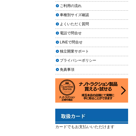
2024.02.29
場｜イエローハット・オートバッ
ご利用の流れ
クス・専門店を徹底比較【2026年
2024年3月14日・臨時休業のお知らせ
車種別サイズ確認
版】
2023.12.21
よくいただく質問
【2026年版】イエローハットのカ
年末年始の予定（2023年-2024年）
ーフィルム料金はいくら？施工内
電話で問合せ
2023.11.26
容・相場・安くするコツ
LINEで問合せ
年末に「車も大掃除」をしようキャ
ンペーン
車のヘッドライト交換のタイミン
独立開業サポート
グと費用
2023.11.22
プライバシーポリシー
「＃埼玉」という埼玉県のお店や企
車のサスペンション交換の必要性
免責事項
業を紹介するサイトで紹介されまし
と費用
た
車のフロントガラス交換の料金相
2023.10.30
場と作業手順
コーティングが無料で利用できるチ
ャンス！X（旧Twitter）キャンペーン
車のドアロック修理の料金と作業
手順
2023.10.21
秋田県の「能代ポータル」にて得洗
隊を紹介いただきました
カードでもお支払いいただけます
2023.10.13