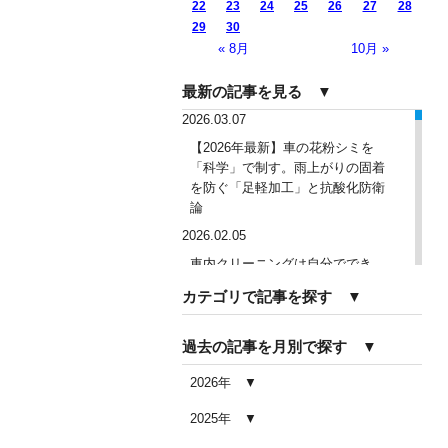
22
23
24
25
26
27
28
29
30
« 8月
10月 »
最新の記事を見る ▼
2026.03.07
【2026年最新】車の花粉シミを
「科学」で制す。雨上がりの固着
を防ぐ「足軽加工」と抗酸化防衛
論
2026.02.05
車内クリーニングは自分ででき
る？DIY清掃と業者依頼の違い・限
カテゴリで記事を探す ▼
界を徹底解説
2026.02.04
過去の記事を月別で探す ▼
車内クリーニングで失敗する人の
共通点｜やってはいけない5つの判
2026年
断ミス
2025年
2026.02.03