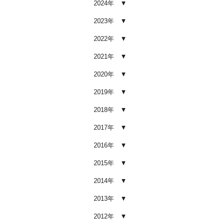
2024年
車内クリーニング業者の選び方｜
後悔しないために必ず確認すべき5
2023年
つのポイント
2026.02.02
2022年
車内クリーニングは意味ない？効
2021年
果を感じない人が見落としている3
つの原因
2020年
2026.02.01
2019年
【2026年版】車内クリーニングは
自分でできる？プロに頼むべき境
2018年
界線と失敗例
2017年
2026.01.05
2016年
【2026年版】車内の臭いが取れな
い原因とは？タバコ・ペット・カ
2015年
ビ別の正しい対処法
2026.01.04
2014年
【2026年版】車内クリーニングは
2013年
どこまでやるべき？目的別おすす
め内容と費用目安
2012年