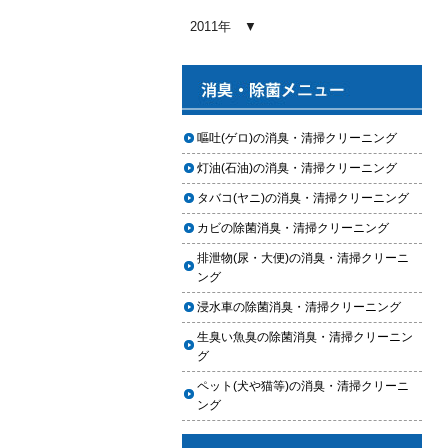
2026.01.03
2011年
【2026年版】車内クリーニングの
料金相場はいくら？内容別・業者
別に徹底比較
2026.01.02
ヘッドライト黄ばみ取りの料金相
嘔吐(ゲロ)の消臭・清掃クリーニング
場｜イエローハット・オートバッ
灯油(石油)の消臭・清掃クリーニング
クス・専門店を徹底比較【2026年
版】
タバコ(ヤニ)の消臭・清掃クリーニング
2026.01.01
カビの除菌消臭・清掃クリーニング
【2026年版】イエローハットのカ
排泄物(尿・大便)の消臭・清掃クリーニ
ーフィルム料金はいくら？施工内
ング
容・相場・安くするコツ
浸水車の除菌消臭・清掃クリーニング
2025.12.05
生臭い魚臭の除菌消臭・清掃クリーニン
車のヘッドライト交換のタイミン
グ
グと費用
ペット(犬や猫等)の消臭・清掃クリーニ
2025.12.04
ング
車のサスペンション交換の必要性
と費用