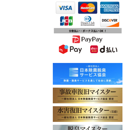
第15回ふじみ野市産業まつりに出店
します
2023.10.09
チバテレビ「チバテレ稼ぐ力養成講
座・講座会員インタビュー」で弊社
代表 大屋のインタビューが紹介され
ました
2023.09.27
東北地方に初出店！秋田・能代店が
2023年10月1日オープン！