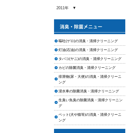
2026.01.03
2011年
【2026年版】車内クリーニングの
料金相場はいくら？内容別・業者
別に徹底比較
2026.01.02
ヘッドライト黄ばみ取りの料金相
嘔吐(ゲロ)の消臭・清掃クリーニング
場｜イエローハット・オートバッ
灯油(石油)の消臭・清掃クリーニング
クス・専門店を徹底比較【2026年
版】
タバコ(ヤニ)の消臭・清掃クリーニング
2026.01.01
カビの除菌消臭・清掃クリーニング
【2026年版】イエローハットのカ
排泄物(尿・大便)の消臭・清掃クリーニ
ーフィルム料金はいくら？施工内
ング
容・相場・安くするコツ
浸水車の除菌消臭・清掃クリーニング
2025.12.05
生臭い魚臭の除菌消臭・清掃クリーニン
車のヘッドライト交換のタイミン
グ
グと費用
ペット(犬や猫等)の消臭・清掃クリーニ
2025.12.04
ング
車のサスペンション交換の必要性
と費用