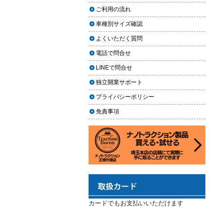
2024.02.29
場｜イエローハット・オートバッ
ご利用の流れ
クス・専門店を徹底比較【2026年
2024年3月14日・臨時休業のお知らせ
車種別サイズ確認
版】
2023.12.21
よくいただく質問
【2026年版】イエローハットのカ
年末年始の予定（2023年-2024年）
ーフィルム料金はいくら？施工内
電話で問合せ
2023.11.26
容・相場・安くするコツ
LINEで問合せ
年末に「車も大掃除」をしようキャ
ンペーン
車のヘッドライト交換のタイミン
独立開業サポート
グと費用
2023.11.22
プライバシーポリシー
「＃埼玉」という埼玉県のお店や企
車のサスペンション交換の必要性
免責事項
業を紹介するサイトで紹介されまし
と費用
た
車のフロントガラス交換の料金相
2023.10.30
場と作業手順
コーティングが無料で利用できるチ
ャンス！X（旧Twitter）キャンペーン
車のドアロック修理の料金と作業
手順
2023.10.21
秋田県の「能代ポータル」にて得洗
隊を紹介いただきました
カードでもお支払いいただけます
2023.10.13