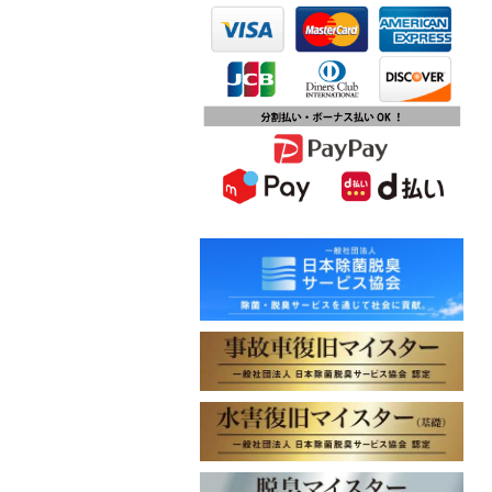
第15回ふじみ野市産業まつりに出店
します
2023.10.09
チバテレビ「チバテレ稼ぐ力養成講
座・講座会員インタビュー」で弊社
代表 大屋のインタビューが紹介され
ました
2023.09.27
東北地方に初出店！秋田・能代店が
2023年10月1日オープン！