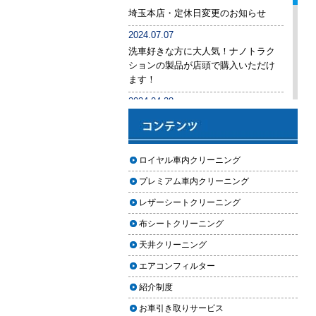
後悔しないために必ず確認すべき5
埼玉本店・定休日変更のお知らせ
つのポイント
2024.07.07
車内クリーニングは意味ない？効
洗車好きな方に大人気！ナノトラク
果を感じない人が見落としている3
ションの製品が店頭で購入いただけ
つの原因
ます！
【2026年版】車内クリーニングは
2024.04.28
自分でできる？プロに頼むべき境
手洗い洗車専用の予約システムをリ
界線と失敗例
リース
【2026年版】車内の臭いが取れな
2024.04.25
ロイヤル車内クリーニング
い原因とは？タバコ・ペット・カ
2024年ゴールデンウィーク期間中の
ビ別の正しい対処法
プレミアム車内クリーニング
営業予定（埼玉本店・東京足立店・
秋田能代店）
【2026年版】車内クリーニングは
レザーシートクリーニング
どこまでやるべき？目的別おすす
2024.03.23
布シートクリーニング
め内容と費用目安
埼玉のFMラジオ・NACK5で取り上げ
天井クリーニング
ていただきました
【2026年版】車内クリーニングの
エアコンフィルター
料金相場はいくら？内容別・業者
2024.03.22
別に徹底比較
紹介制度
埼玉本店が東京方面からこれまで以
上に利用しやすく
お車引き取りサービス
ヘッドライト黄ばみ取りの料金相