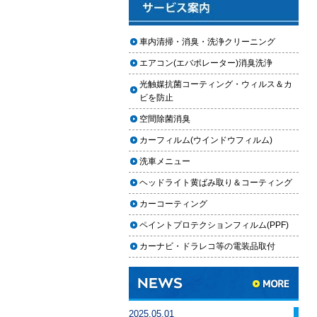
2025.12.03
車のフロントガラス交換の料金相
車内清掃・消臭・洗浄クリーニング
場と作業手順
エアコン(エバポレーター)消臭洗浄
2025.12.02
光触媒抗菌コーティング・ウィルス＆カ
車のドアロック修理の料金と作業
ビを防止
手順
空間除菌消臭
【2026年最新】車の花粉シミを
カーフィルム(ウインドウフィルム)
「科学」で制す。雨上がりの固着
を防ぐ「足軽加工」と抗酸化防衛
洗車メニュー
論
ヘッドライト黄ばみ取り＆コーティング
車内クリーニングは自分ででき
カーコーティング
る？DIY清掃と業者依頼の違い・限
ペイントプロテクションフィルム(PPF)
界を徹底解説
カーナビ・ドラレコ等の電装品取付
車内クリーニングで失敗する人の
共通点｜やってはいけない5つの判
断ミス
車内クリーニング業者の選び方｜
2025.05.01