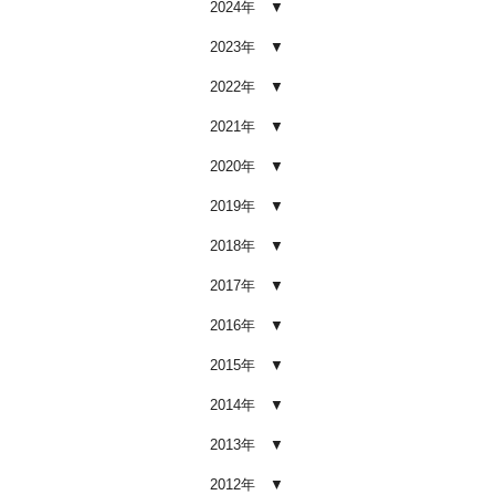
2024年
車内クリーニング業者の選び方｜
後悔しないために必ず確認すべき5
2023年
つのポイント
2026.02.02
2022年
車内クリーニングは意味ない？効
2021年
果を感じない人が見落としている3
つの原因
2020年
2026.02.01
2019年
【2026年版】車内クリーニングは
自分でできる？プロに頼むべき境
2018年
界線と失敗例
2017年
2026.01.05
2016年
【2026年版】車内の臭いが取れな
い原因とは？タバコ・ペット・カ
2015年
ビ別の正しい対処法
2026.01.04
2014年
【2026年版】車内クリーニングは
2013年
どこまでやるべき？目的別おすす
め内容と費用目安
2012年